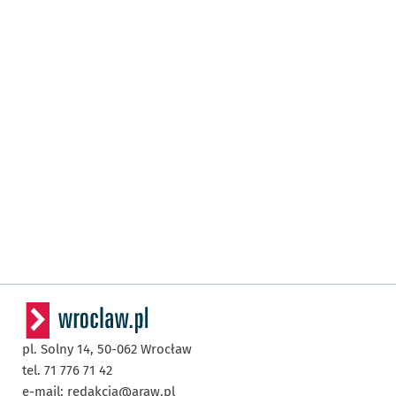
pl. Solny 14,
50-062
Wrocław
tel. 71 776 71 42
e-mail:
redakcja@araw.pl