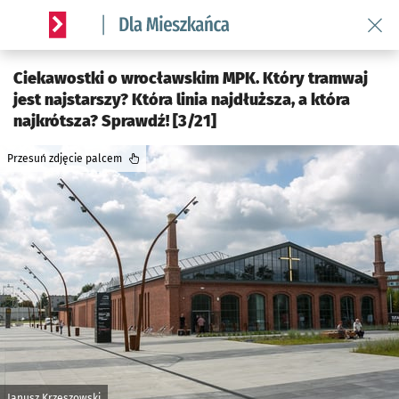
Wróć 
Serwis informacyjny wroclaw.pl podserwis: Dla mieszkańca
Ciekawostki o wrocławskim MPK. Który tramwaj
jest najstarszy? Która linia najdłuższa, a która
najkrótsza? Sprawdź! [3/21]
Przesuń zdjęcie palcem
Janusz Krzeszowski