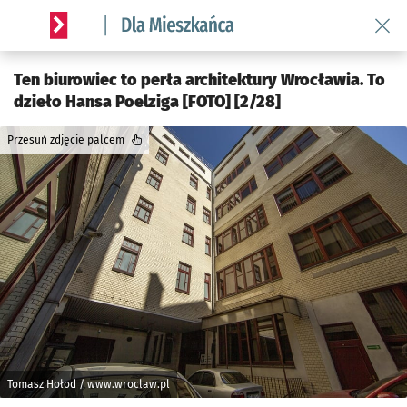
Wróć 
Serwis informacyjny wroclaw.pl podserwis: Dla mieszkańca
Ten biurowiec to perła architektury Wrocławia. To
dzieło Hansa Poelziga [FOTO] [2/28]
Przesuń zdjęcie palcem
Tomasz Hołod / www.wroclaw.pl