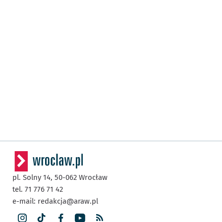
pl. Solny 14,
50-062
Wrocław
tel. 71 776 71 42
e-mail:
redakcja@araw.pl