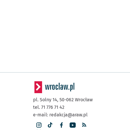
pl. Solny 14,
50-062
Wrocław
tel. 71 776 71 42
e-mail:
redakcja@araw.pl