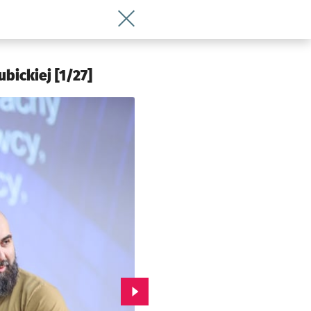
Wróć do artykułu Bezpieczny Wrocław: S
bickiej [1/27]
Przejdź do kolejnego zdjęcia.