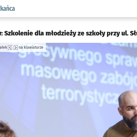
aw.pl podserwis: Dla mieszkańca
Szkolenie dla młodzieży ze szkoły przy ul. Słu
załek
na klawiaturze