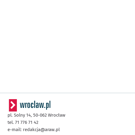
pl. Solny 14,
50-062
Wrocław
tel. 71 776 71 42
e-mail:
redakcja@araw.pl