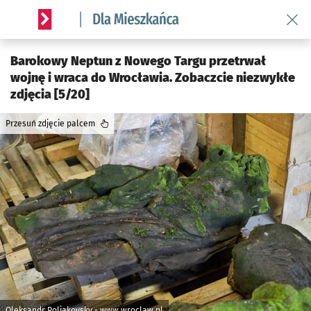
Wróć 
Serwis informacyjny wroclaw.pl podserwis: Dla mieszkańca
Barokowy Neptun z Nowego Targu przetrwał
wojnę i wraca do Wrocławia. Zobaczcie niezwykłe
zdjęcia [5/20]
Przesuń zdjęcie palcem
Oleksandr Poliakovsky - www.wroclaw.pl