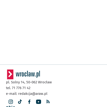
pl. Solny 14,
50-062
Wrocław
tel. 71 776 71 42
e-mail:
redakcja@araw.pl