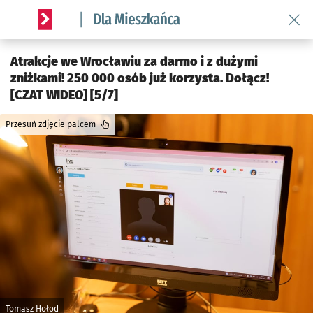
Wróć 
Serwis informacyjny wroclaw.pl podserwis: Dla mieszkańca
Atrakcje we Wrocławiu za darmo i z dużymi
zniżkami! 250 000 osób już korzysta. Dołącz!
[CZAT WIDEO] [5/7]
Przesuń zdjęcie palcem
Tomasz Hołod