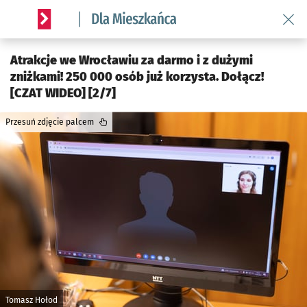
Wróć 
Serwis informacyjny wroclaw.pl podserwis: Dla mieszkańca
Atrakcje we Wrocławiu za darmo i z dużymi
zniżkami! 250 000 osób już korzysta. Dołącz!
[CZAT WIDEO] [2/7]
Przesuń zdjęcie palcem
Tomasz Hołod