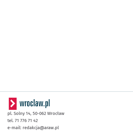
pl. Solny 14,
50-062
Wrocław
tel. 71 776 71 42
e-mail:
redakcja@araw.pl