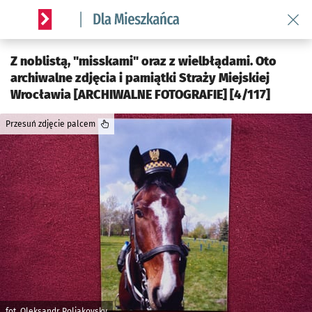
Wróć 
Serwis informacyjny wroclaw.pl podserwis: Dla mieszkańca
Z noblistą, "misskami" oraz z wielbłądami. Oto
archiwalne zdjęcia i pamiątki Straży Miejskiej
Wrocławia [ARCHIWALNE FOTOGRAFIE] [4/117]
Przesuń zdjęcie palcem
fot. Oleksandr Poliakovsky