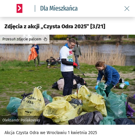
Wróć 
Serwis informacyjny wroclaw.pl podserwis: Dla mieszkańca
Zdjęcia z akcji „Czysta Odra 2025” [3/21]
Przesuń zdjęcie palcem
Oleksandr Poliakovsky
Akcja Czysta Odra we Wrocławiu 1 kwietnia 2025