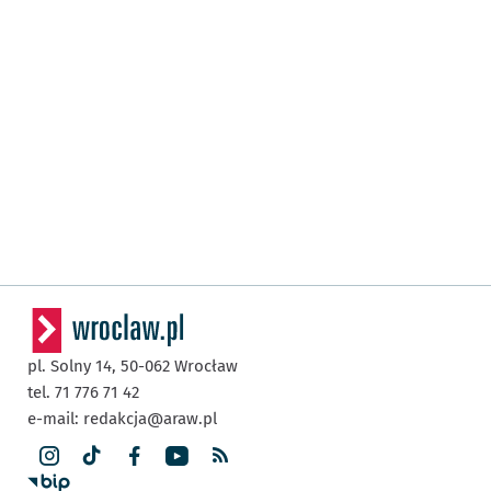
pl. Solny 14,
50-062
Wrocław
tel. 71 776 71 42
e-mail:
redakcja@araw.pl