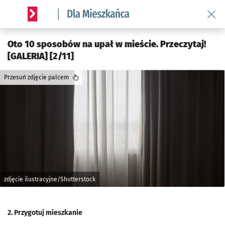
Wróć 
Serwis informacyjny wroclaw.pl podserwis: Dla mieszkańca
Oto 10 sposobów na upał w mieście. Przeczytaj!
[GALERIA] [2/11]
Przesuń zdjęcie palcem
zdjęcie ilustracyjne/Shutterstock
2. Przygotuj mieszkanie