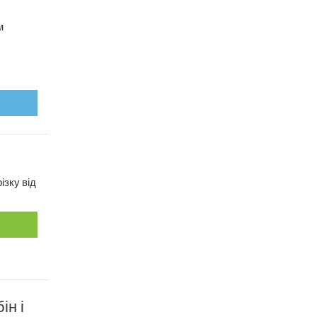
м
ізку від
ін і