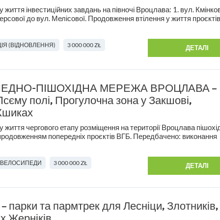
 життя інвестиційних завдань на півночі Вроцлава: 1. вул. Кмінков
персової до вул. Мелісової. Продовження втілення у життя проєктів
ІЯ (ВІДНОВЛЕННЯ)
3 000 000 ZŁ
ДЕТАЛІ
ЕДНО-ПІШОХІДНА МЕРЕЖА ВРОЦЛАВА –
Псєму полі, Прогулочна зона у Закшові,
 Кшиках
у життя чергового етапу розміщення на території Вроцлава пішохі
 продовженням попередніх проєктів ВГБ. Передбачено: виконання
/ВЕЛОСИПЕДИ
3 000 000 ZŁ
ДЕТАЛІ
 – парки та пармтрек для Лесніци, Злотників,
х Жерніків