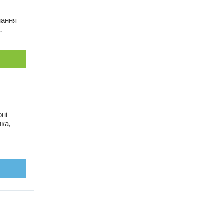
нання
.
оні
ка,