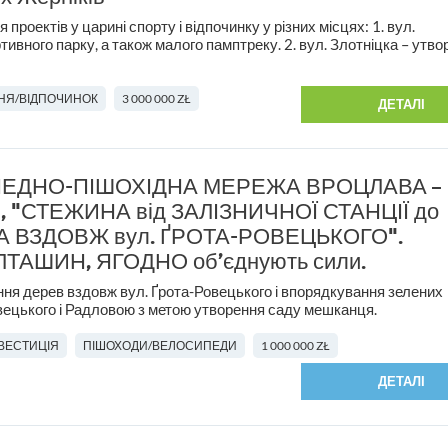
роектів у царині спорту і відпочинку у різних місцях: 1. вул.
ивного парку, а також малого памптреку. 2. вул. Злотніцка – утв
НЯ/ВІДПОЧИНОК
3 000 000 ZŁ
ДЕТАЛІ
ЕДНО-ПІШОХІДНА МЕРЕЖА ВРОЦЛАВА –
 "СТЕЖИНА від ЗАЛІЗНИЧНОЇ СТАНЦІЇ до
ВА ВЗДОВЖ вул. ҐРОТА-РОВЕЦЬКОГО".
ТАШИН, ЯГОДНО об’єднують сили.
я дерев вздовж вул. Ґрота-Ровецького і впорядкування зелених
вецького і Радловою з метою утворення саду мешканця.
НВЕСТИЦІЯ
ПІШОХОДИ/ВЕЛОСИПЕДИ
1 000 000 ZŁ
ДЕТАЛІ