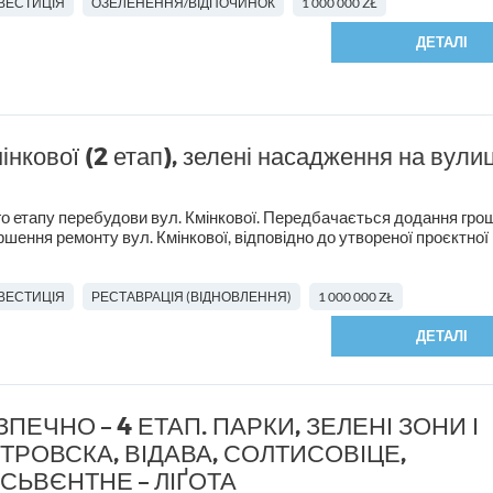
НВЕСТИЦІЯ
ОЗЕЛЕНЕННЯ/ВІДПОЧИНОК
1 000 000 ZŁ
ДЕТАЛІ
інкової (2 етап), зелені насадження на вули
о етапу перебудови вул. Кмінкової. Передбачається додання гро
ршення ремонту вул. Кмінкової, відповідно до утвореної проєктної
НВЕСТИЦІЯ
РЕСТАВРАЦІЯ (ВІДНОВЛЕННЯ)
1 000 000 ZŁ
ДЕТАЛІ
ЗПЕЧНО – 4 ЕТАП. ПАРКИ, ЗЕЛЕНІ ЗОНИ І
ТРОВСКА, ВІДАВА, СОЛТИСОВІЦЕ,
СЬВЄНТНЕ – ЛІҐОТА