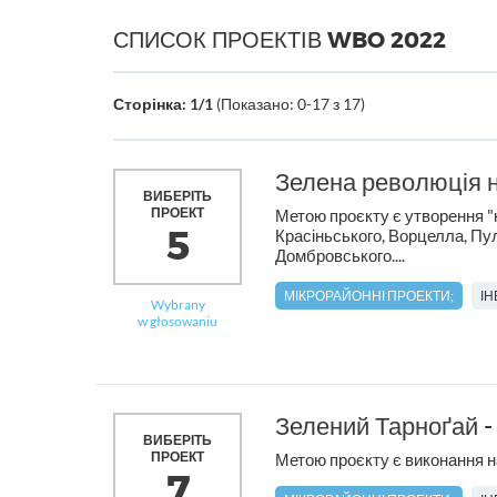
СПИСОК ПРОЕКТІВ WBO 2022
Сторінка: 1/1
(Показано: 0-17 з 17)
Зелена революція 
ВИБЕРІТЬ
ПРОЕКТ
Метою проєкту є утворення "
5
Красіньського, Ворцелла, Пу
Домбровського....
МІКРОРАЙОННІ ПРОЕКТИ;
І
Wybrany
w głosowaniu
Зелений Тарноґай -
ВИБЕРІТЬ
ПРОЕКТ
Метою проєкту є виконання на
7