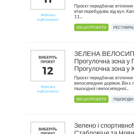
Проєкт передбачає втілення у
етап перебудови, від вул. Ка
Wybrany
11...
w głosowaniu
МІСЬКІ ПРОЕКТИ
РЕСТАВРАЦ
ЗЕЛЕНА ВЕЛОСИП
ВИБЕРІТЬ
Прогулочна зона у 
ПРОЕКТ
12
Прогулочна зона у
Проєкт передбачає втілення 
велосипедних доріжок. Він є
Wybrany
пішохідної і велосипедної...
w głosowaniu
МІСЬКІ ПРОЕКТИ
ПІШОХОДИ
Зелено і спортивно!
ВИБЕРІТЬ
Стабловіце та Нови
ПРОЕКТ