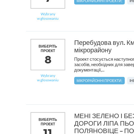
МІКРОРАЙОННІ ПРОЕКТИ;
І
Wybrany
w głosowaniu
Перебудова вул. Км
ВИБЕРІТЬ
мікрорайону
ПРОЕКТ
8
Проект стосується наступног
засобів, необхідних для заве
документації,...
Wybrany
w głosowaniu
МІКРОРАЙОННІ ПРОЕКТИ;
І
МЕНІ ЗЕЛЕНО І БЕ
ВИБЕРІТЬ
ДОРОГИ ЛІПА ПЬО
ПРОЕКТ
11
ПОЛЯНОВІЦЕ – ПО