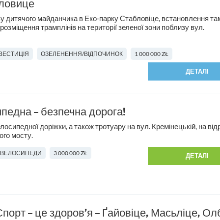
ловице
у дитячого майданчика в Еко-парку Стабловіце, встановлення та
 розміщення трамплінів на території зеленої зони поблизу вул.
НВЕСТИЦІЯ
ОЗЕЛЕНЕННЯ/ВІДПОЧИНОК
1 000 000 ZŁ
ДЕТАЛІ
педна – безпечна дорога!
осипедної доріжки, а також тротуару на вул. Кремінецькій, на відр
ого мосту.
/ВЕЛОСИПЕДИ
3 000 000 ZŁ
ДЕТАЛІ
Спорт – це здоров’я – Ґайовіце, Масьліце, Олб