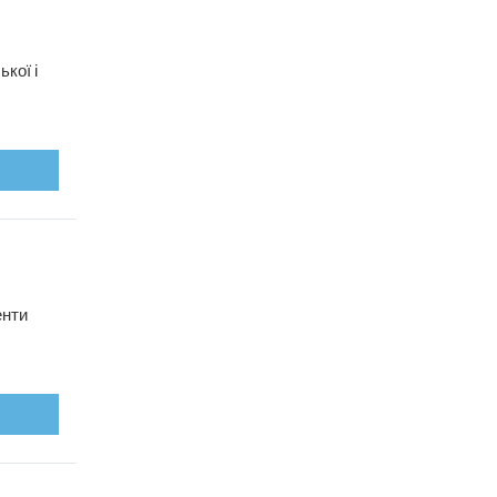
кої і
енти