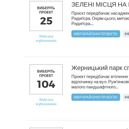
ЗЕЛЕНІ МІСЦЯ НА
ВИБЕРІТЬ
ПРОЕКТ
Проєкт передбачає насадження
25
Ридиґєра. Окрім цього, метою
Ридиґєра....
МІКРОРАЙОННІ ПРОЕКТИ;
І
Wybrany
w głosowaniu
Жерницький парк сп
ВИБЕРІТЬ
ПРОЕКТ
Проект передбачає втілення 
104
відпочинку на вул. Рум’янков
малого ландшафтного...
МІКРОРАЙОННІ ПРОЕКТИ;
І
Wybrany
w głosowaniu