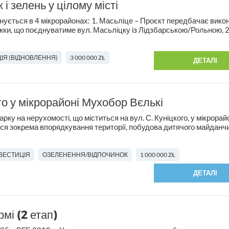
 і зелень у цілому місті
анується в 4 мікрорайонах: 1. Масьліце – Проєкт передбачає вико
іжки, що поєднуватиме вул. Масьліцку із Лідзбарською/Рольною, 2
ІЯ (ВІДНОВЛЕННЯ)
3 000 000 ZŁ
ДЕТАЛІ
го у мікрорайоні Мухобор Вєлькі
рку на нерухомості, що міститься на вул. С. Куніцкого, у мікрорай
я зокрема впорядкування території, побудова дитячого майданчи
НВЕСТИЦІЯ
ОЗЕЛЕНЕННЯ/ВІДПОЧИНОК
1 000 000 ZŁ
ДЕТАЛІ
рмі (2 етап)