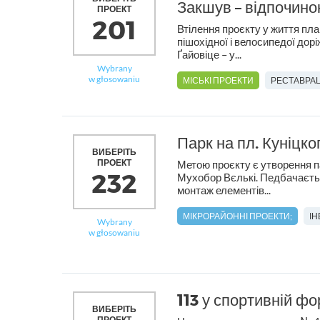
Закшув – відпочинок
ПРОЕКТ
201
Втілення проєкту у життя пл
пішохідної і велосипедої дор
Ґайовіце – у...
Wybrany
w głosowaniu
МІСЬКІ ПРОЕКТИ
РЕСТАВРАЦ
Парк на пл. Куніцко
ВИБЕРІТЬ
ПРОЕКТ
Метою проєкту є утворення па
232
Мухобор Вєлькі. Педбачаєтьс
монтаж елементів...
МІКРОРАЙОННІ ПРОЕКТИ;
І
Wybrany
w głosowaniu
113 у спортивній фо
ВИБЕРІТЬ
ПРОЕКТ