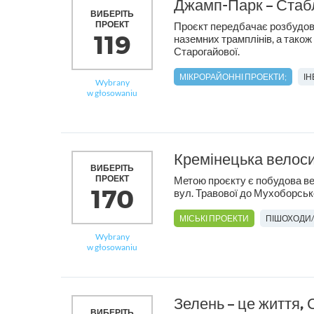
Джамп-Парк – Стаб
ВИБЕРІТЬ
ПРОЕКТ
Проєкт передбачає розбудов
119
наземних трамплінів, а також
Старогайової.
МІКРОРАЙОННІ ПРОЕКТИ;
І
Wybrany
w głosowaniu
Кремінецька велоси
ВИБЕРІТЬ
ПРОЕКТ
Метою проєкту є побудова вел
170
вул. Травової до Мухоборськ
МІСЬКІ ПРОЕКТИ
ПІШОХОДИ
Wybrany
w głosowaniu
Зелень – це життя, 
ВИБЕРІТЬ