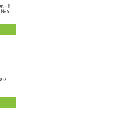
а – II
 № 5 i
дно-