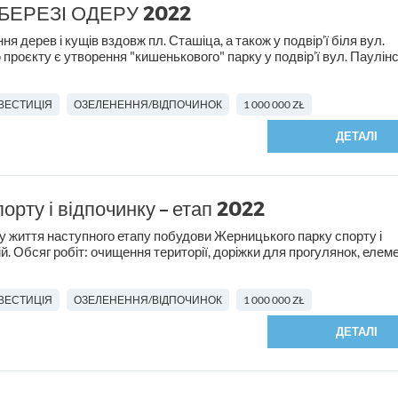
 БЕРЕЗІ ОДЕРУ 2022
 дерев і кущів вздовж пл. Сташіца, а також у подвір’ї біля вул.
 проєкту є утворення "кишенькового" парку у подвір’ї вул. Паулінсь
НВЕСТИЦІЯ
ОЗЕЛЕНЕННЯ/ВІДПОЧИНОК
1 000 000 ZŁ
ДЕТАЛІ
орту і відпочинку – етап 2022
у життя наступного етапу побудови Жерницького парку спорту і
ій. Обсяг робіт: очищення території, доріжки для прогулянок, елем
НВЕСТИЦІЯ
ОЗЕЛЕНЕННЯ/ВІДПОЧИНОК
1 000 000 ZŁ
ДЕТАЛІ