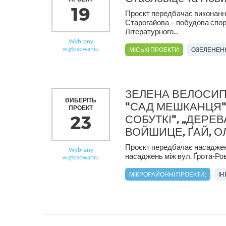
19
Проєкт передбачає виконання п
Старогайова – побудова спорт
Літературного...
Wybrany
w głosowaniu
МІСЬКІ ПРОЕКТИ
ОЗЕЛЕНЕН
ЗЕЛЕНА ВЕЛОСИП
ВИБЕРІТЬ
"САД МЕШКАНЦЯ",
ПРОЕКТ
23
СОБУТКІ", „ДЕРЕ
ВОЙШИЦЕ, ҐАЙ, ОЛ
Проєкт передбачає насадженн
Wybrany
насаджень між вул. Ґрота-Ро
w głosowaniu
МІКРОРАЙОННІ ПРОЕКТИ;
І