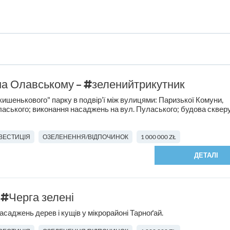
на Олавському – #зеленийтрикутник
кишенькового" парку в подвір’ї між вулицями: Паризької Комуни,
ласького; виконання насаджень на вул. Пуласького; будова скверу
НВЕСТИЦІЯ
ОЗЕЛЕНЕННЯ/ВІДПОЧИНОК
1 000 000 ZŁ
ДЕТАЛІ
 #Черга зелені
саджень дерев і кущів у мікрорайоні Тарноґай.