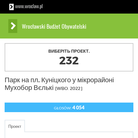
Wrocławski Budżet Obywatelski
ВИБЕРІТЬ ПРОЕКТ.
232
Парк на пл. Куніцкого у мікрорайоні
Мухобор Вєлькі
[WBO. 2022]
4 054
GŁOSÓW:
Проект