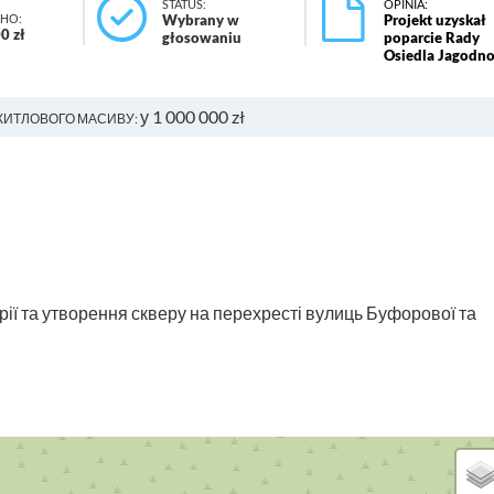
STATUS:
OPINIA:
НО:
Wybrany w
Projekt uzyskał
0 zł
głosowaniu
poparcie Rady
Osiedla Jagodn
у 1 000 000 zł
ЖИТЛОВОГО МАСИВУ:
ії та утворення скверу на перехресті вулиць Буфорової та