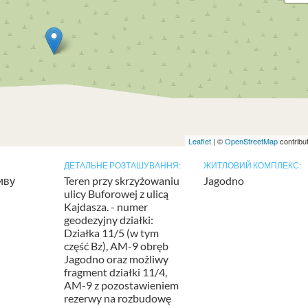
Leaflet
| ©
OpenStreetMap
contribu
ДЕТАЛЬНЕ РОЗТАШУВАННЯ:
ЖИТЛОВИЙ КОМПЛЕКС:
иву
Teren przy skrzyżowaniu
Jagodno
ulicy Buforowej z ulicą
Kajdasza. - numer
geodezyjny działki:
Działka 11/5 (w tym
część Bz), AM-9 obręb
Jagodno oraz możliwy
fragment działki 11/4,
AM-9 z pozostawieniem
rezerwy na rozbudowę