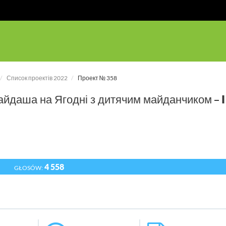
Список проектів 2022
Проект № 358
Кайдаша на Ягодні з дитячим майданчиком – I
4 558
GŁOSÓW: