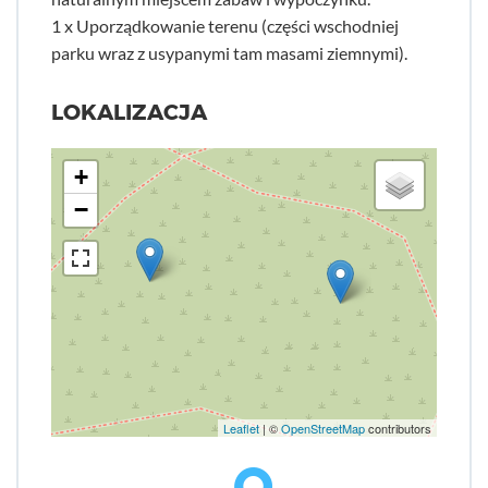
1 x Uporządkowanie terenu (części wschodniej
parku wraz z usypanymi tam masami ziemnymi).
LOKALIZACJA
+
−
Leaflet
| ©
OpenStreetMap
contributors