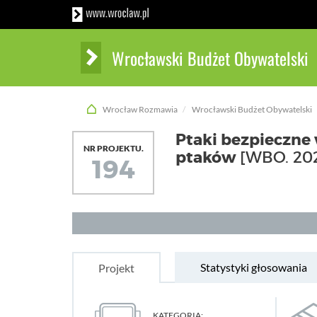
Wrocławski Budżet Obywatelski
Wrocław Rozmawia
Wrocławski Budżet Obywatelski
Ptaki bezpieczne
NR PROJEKTU.
ptaków
[WBO. 20
194
Statystyki głosowania
Projekt
KATEGORIA: