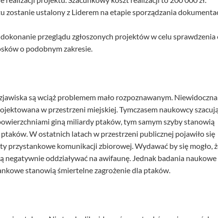
u zostanie ustalony z Liderem na etapie sporządzania dokumentac
okonanie przeglądu zgłoszonych projektów w celu sprawdzenia 
osków o podobnym zakresie.
ali zjawiska są wciąż problemem mało rozpoznawanym. Niewidoczna
rojektowana w przestrzeni miejskiej. Tymczasem naukowcy szacują
 powierzchniami giną miliardy ptaków, tym samym szyby stanowią
ptaków. W ostatnich latach w przestrzeni publicznej pojawiło się
aty przystankowe komunikacji zbiorowej. Wydawać by się mogło, ż
będą negatywnie oddziaływać na awifaunę. Jednak badania naukowe
tankowe stanowią śmiertelne zagrożenie dla ptaków.