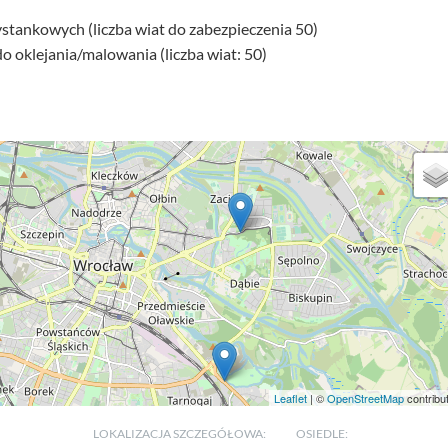
ystankowych (liczba wiat do zabezpieczenia 50)
o oklejania/malowania (liczba wiat: 50)
Leaflet
| ©
OpenStreetMap
contribu
LOKALIZACJA SZCZEGÓŁOWA:
OSIEDLE: