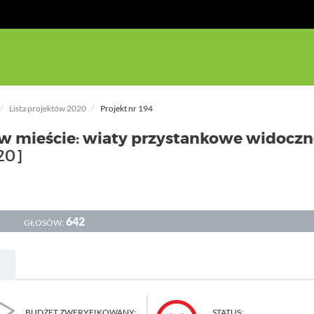
Lista projektów 2020
Projekt nr 194
 w mieście: wiaty przystankowe widoczn
20]
642
GŁOSÓW:
BUDŻET ZWERYFIKOWANY:
STATUS: