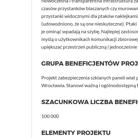
Nowoczesna i transparentna infrastruktura z
czasów przystanków blaszanych czy murowanyc
przystanki widocznymi dla ptaków naklejkami
(udowodniono, że są one nieskuteczne). Ptaki t
je ominąć wpadają na szybę. Najlepiej zastosow
myślą o użytkownikach komunikacji zbiorowej,
upiększać przestrzeń publiczną i jednocześnie
GRUPA BENEFICJENTÓW PRO
Projekt zabezpieczenia szklanych paneli wia
Wrocławia. Stanowi ważną i ogólnodostępną f
SZACUNKOWA LICZBA BENEF
100 000
ELEMENTY PROJEKTU