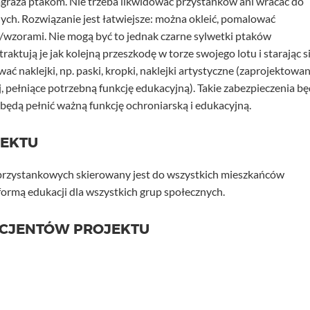
agraża ptakom. Nie trzeba likwidować przystanków ani wracać do
h. Rozwiązanie jest łatwiejsze: można okleić, pomalować
/wzorami. Nie mogą być to jednak czarne sylwetki ptaków
raktują je jak kolejną przeszkodę w torze swojego lotu i starając s
ać naklejki, np. paski, kropki, naklejki artystyczne (zaprojektowan
 pełniące potrzebną funkcję edukacyjną). Takie zabezpieczenia b
 będą pełnić ważną funkcję ochroniarską i edukacyjną.
JEKTU
t przystankowych skierowany jest do wszystkich mieszkańców
ormą edukacji dla wszystkich grup społecznych.
ICJENTÓW PROJEKTU