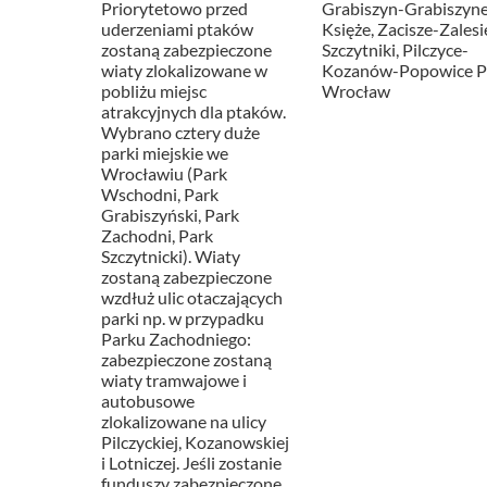
Priorytetowo przed
Grabiszyn-Grabiszyne
uderzeniami ptaków
Księże, Zacisze-Zalesi
zostaną zabezpieczone
Szczytniki, Pilczyce-
wiaty zlokalizowane w
Kozanów-Popowice Pł
pobliżu miejsc
Wrocław
atrakcyjnych dla ptaków.
Wybrano cztery duże
parki miejskie we
Wrocławiu (Park
Wschodni, Park
Grabiszyński, Park
Zachodni, Park
Szczytnicki). Wiaty
zostaną zabezpieczone
wzdłuż ulic otaczających
parki np. w przypadku
Parku Zachodniego:
zabezpieczone zostaną
wiaty tramwajowe i
autobusowe
zlokalizowane na ulicy
Pilczyckiej, Kozanowskiej
i Lotniczej. Jeśli zostanie
funduszy zabezpieczone