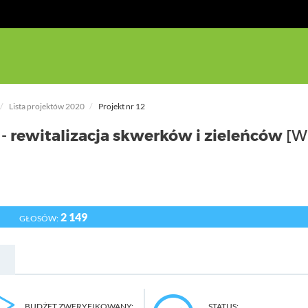
Lista projektów 2020
Projekt nr 12
- rewitalizacja skwerków i zieleńców
[W
2 149
GŁOSÓW:
BUDŻET ZWERYFIKOWANY:
STATUS: