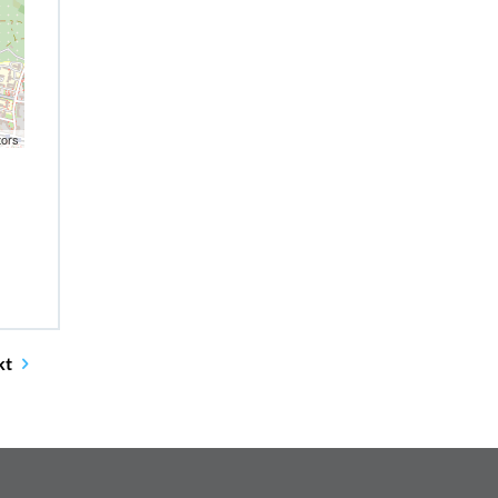
tors
kt