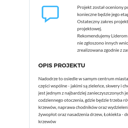
Projekt został oceniony po
konieczne będzie jego eta
Ostateczny zakres projekt
projektowej.
Rekomendujemy Liderom d
nie zgłoszono innych wni
zrealizowana zgodnie z z
OPIS PROJEKTU
Nadodrze to osiedle w samym centrum miasta. K
części wspólne - jakimi są zieleńce, skwery i c
jest jednym z najbardziej zanieczyszczonych
codziennego otoczenia, gdzie będzie trzeba r
krzewów, naprawa chodników oraz wydzielenie
żywopłot oraz nasadzenia drzew, Łokiekta - d
krzewów