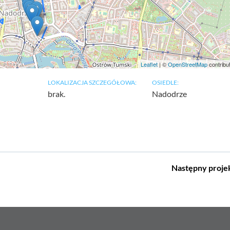
Leaflet
| ©
OpenStreetMap
contribu
LOKALIZACJA SZCZEGÓŁOWA:
OSIEDLE:
brak.
Nadodrze
Następny
proje