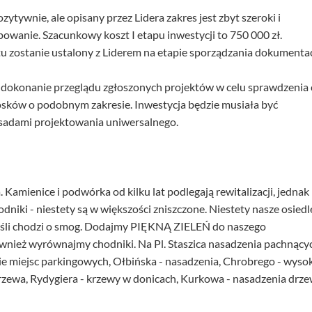
zytywnie, ale opisany przez Lidera zakres jest zbyt szeroki i
powanie. Szacunkowy koszt I etapu inwestycji to 750 000 zł.
u zostanie ustalony z Liderem na etapie sporządzania dokumentac
okonanie przeglądu zgłoszonych projektów w celu sprawdzenia 
osków o podobnym zakresie. Inwestycja będzie musiała być
asadami projektowania uniwersalnego.
amienice i podwórka od kilku lat podlegają rewitalizacji, jednak
hodniki - niestety są w większości zniszczone. Niestety nasze osiedl
 jeśli chodzi o smog. Dodajmy PIĘKNĄ ZIELEŃ do naszego
ównież wyrównajmy chodniki. Na Pl. Staszica nasadzenia pachnący
 miejsc parkingowych, Ołbińska - nasadzenia, Chrobrego - wysok
rzewa, Rydygiera - krzewy w donicach, Kurkowa - nasadzenia drze