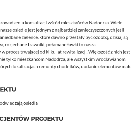
eprowadzenia konsultacji wśród mieszkańców Nadodrza. Wiele
nasze osiedle jest jednym z najbardziej zanieczyszczonych jeśli
niedbane zieleńce, które dawno przestały być ozdobą, dzisiaj są
, rozjechane trawniki, połamane ławki to nasza
proces trwającej od kilku lat rewitalizacji. Większość z nich jest
 nie tylko mieszkańcom Nadodrza, ale wszystkim wrocławianom.
órych lokalizacjach remonty chodników, dodanie elementów małe
JEKTU
 odwiedzają osiedla
ICJENTÓW PROJEKTU