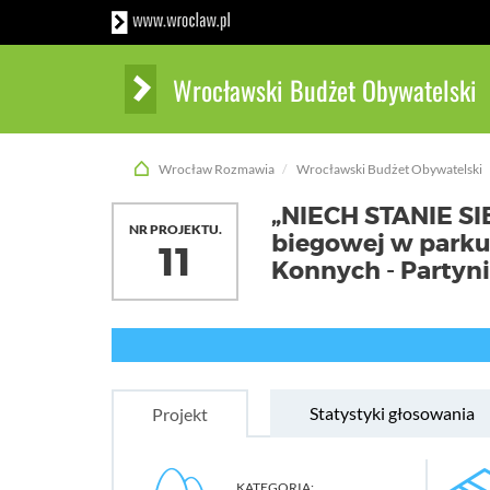
Wrocławski Budżet Obywatelski
Wrocław Rozmawia
Wrocławski Budżet Obywatelski
„NIECH STANIE SIĘ
NR PROJEKTU.
biegowej w park
11
Konnych - Partyn
Statystyki głosowania
Projekt
KATEGORIA: