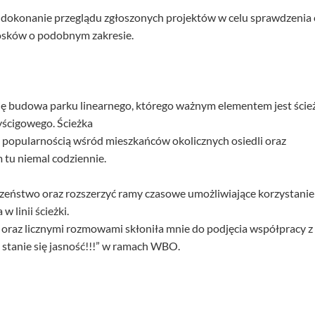
okonanie przeglądu zgłoszonych projektów w celu sprawdzenia 
osków o podobnym zakresie.
ię budowa parku linearnego, którego ważnym elementem jest ście
ścigowego. Ścieżka
użą popularnością wśród mieszkańców okolicznych osiedli oraz
tu niemal codziennie.
czeństwo oraz rozszerzyć ramy czasowe umożliwiające korzystanie
w linii ścieżki.
oraz licznymi rozmowami skłoniła mnie do podjęcia współpracy z
 stanie się jasność!!!” w ramach WBO.