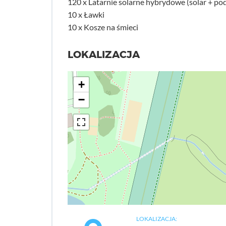
120 x Latarnie solarne hybrydowe (solar + pod
10 x Ławki
10 x Kosze na śmieci
LOKALIZACJA
+
−
LOKALIZACJA: