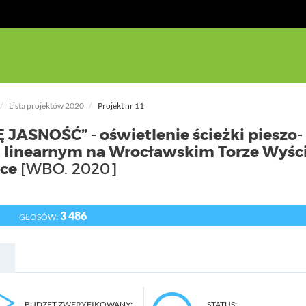
Lista projektów 2020
Projekt nr 11
 JASNOŚĆ” - oświetlenie ścieżki pieszo-
u linearnym na Wrocławskim Torze Wyś
ice
[WBO. 2020]
3 486
GŁOSÓW:
BUDŻET ZWERYFIKOWANY:
STATUS: