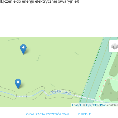
łączenie do energii elektrycznej (awaryjnie))
Leaflet
| ©
OpenStreetMap
contribu
LOKALIZACJA SZCZEGÓŁOWA:
OSIEDLE: