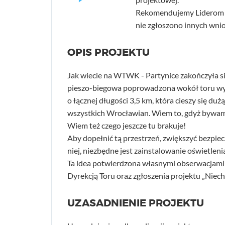
Rekomendujemy Liderom d
nie zgłoszono innych wni
OPIS PROJEKTU
Jak wiecie na WTWK - Partynice zakończyła s
pieszo-biegowa poprowadzona wokół toru wy
o łącznej długości 3,5 km, która cieszy się d
wszystkich Wrocławian. Wiem to, gdyż bywam 
Wiem też czego jeszcze tu brakuje!
Aby dopełnić tą przestrzeń, zwiększyć bezpie
niej, niezbędne jest zainstalowanie oświetlenia 
Ta idea potwierdzona własnymi obserwacjami 
Dyrekcją Toru oraz zgłoszenia projektu „Niech
UZASADNIENIE PROJEKTU