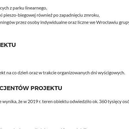
cych z parku linearnego,
żki pieszo-biegowej również po zapadnięciu zmroku,
eningów przez osoby indywidualne oraz liczne we Wrocławiu grup
JEKTU
iekt na co dzień oraz w trakcie organizowanych dni wyścigowych.
ICJENTÓW PROJEKTU
wynika, że w 2019 r. teren obiektu odwiedziło ok. 360 tysięcy os