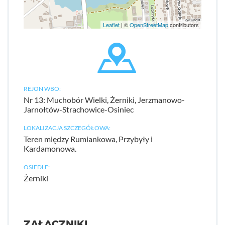
Leaflet
| ©
OpenStreetMap
contributors
REJON WBO:
Nr 13: Muchobór Wielki, Żerniki, Jerzmanowo-
Jarnołtów-Strachowice-Osiniec
LOKALIZACJA SZCZEGÓŁOWA:
Teren między Rumiankowa, Przybyły i
Kardamonowa.
OSIEDLE:
Żerniki
ZAŁĄCZNIKI