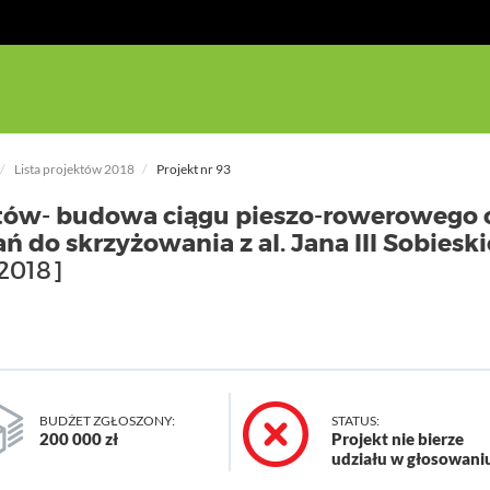
Lista projektów 2018
Projekt nr 93
tów- budowa ciągu pieszo-rowerowego 
 do skrzyżowania z al. Jana III Sobiesk
2018]
BUDŻET ZGŁOSZONY:
STATUS:
200 000 zł
Projekt nie bierze
udziału w głosowani