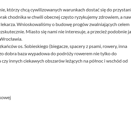
ie, którzy chcą cywilizowanych warunkach dostać się do przysta
rak chodnika w chwili obecnej często ryzykujemy zdrowiem, a na
też lekarza. Wnioskowaliśmy o budowę progów zwalniających celem
kutecznie. Miasto się nami nie interesuje, a przecież podobnie j
 Wrocławia.
kańców os. Sobieskiego (biegacze, spacery z psami, rowery, inna
dzo dobra baza wypadowa do podróży rowerem nie tylko do
za czy innych ciekawych obszarów leżących na północ i wschód od
kowej