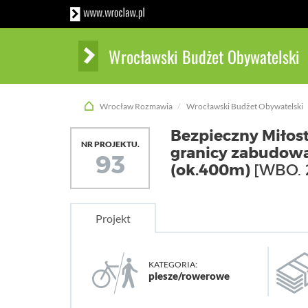
Wrocławski Budżet Obywatelski
Wrocław Rozmawia
Wrocławski Budżet Obywatelski
Bezpieczny Miłos
NR PROJEKTU.
granicy zabudowań
93
(ok.400m)
[WBO. 
Projekt
KATEGORIA:
piesze/rowerowe