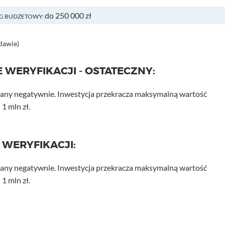
do 250 000 zł
G BUDŻETOWY:
dawie)
 WERYFIKACJI - OSTATECZNY:
wany negatywnie. Inwestycja przekracza maksymalną wartość
1 mln zł.
 WERYFIKACJI:
wany negatywnie. Inwestycja przekracza maksymalną wartość
1 mln zł.