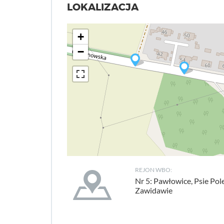
LOKALIZACJA
+
−
REJON WBO:
Nr 5: Pawłowice, Psie Pol
Zawidawie