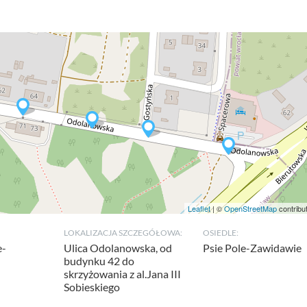
Leaflet
| ©
OpenStreetMap
contribu
LOKALIZACJA SZCZEGÓŁOWA:
OSIEDLE:
e-
Ulica Odolanowska, od
Psie Pole-Zawidawie
budynku 42 do
skrzyżowania z al.Jana III
Sobieskiego