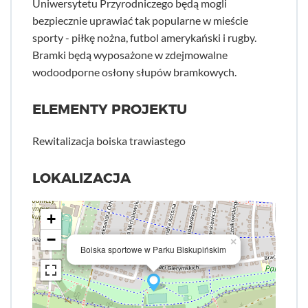
Uniwersytetu Przyrodniczego będą mogli
bezpiecznie uprawiać tak popularne w mieście
sporty - piłkę nożna, futbol amerykański i rugby.
Bramki będą wyposażone w zdejmowalne
wodoodporne osłony słupów bramkowych.
ELEMENTY PROJEKTU
Rewitalizacja boiska trawiastego
LOKALIZACJA
+
−
×
Boiska sportowe w Parku Biskupińskim