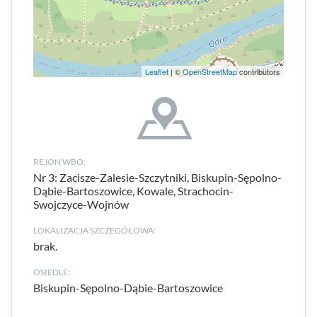
Leaflet
| ©
OpenStreetMap
contributors
REJON WBO:
Nr 3: Zacisze-Zalesie-Szczytniki, Biskupin-Sępolno-
Dąbie-Bartoszowice, Kowale, Strachocin-
Swojczyce-Wojnów
LOKALIZACJA SZCZEGÓŁOWA:
brak.
OSIEDLE:
Biskupin-Sępolno-Dąbie-Bartoszowice