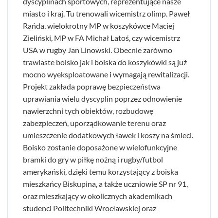
dyscyplinach sportowych, reprezentujące nasze
miasto i kraj. Tu trenowali wicemistrz olimp. Paweł
Rańda, wielokrotny MP w koszykówce Maciej
Zieliński, MP w FA Michał Latoś, czy wicemistrz
USA w rugby Jan Linowski. Obecnie zarówno
trawiaste boisko jak i boiska do koszykówki są już
mocno wyeksploatowane i wymagają rewitalizacji.
Projekt zakłada poprawę bezpieczeństwa
uprawiania wielu dyscyplin poprzez odnowienie
nawierzchni tych obiektów, rozbudowę
zabezpieczeń, uporządkowanie terenu oraz
umieszczenie dodatkowych ławek i koszy na śmieci.
Boisko zostanie doposażone w wielofunkcyjne
bramki do gry w piłkę nożną i rugby/futbol
amerykański, dzięki temu korzystający z boiska
mieszkańcy Biskupina, a także uczniowie SP nr 91,
oraz mieszkający w okolicznych akademikach
studenci Politechniki Wrocławskiej oraz