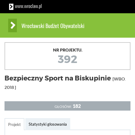
Wrocławski Budżet Obywatelski
NR PROJEKTU.
392
Bezpieczny Sport na Biskupinie
[WBO.
2018]
182
GŁOSÓW:
Statystyki głosowania
Projekt