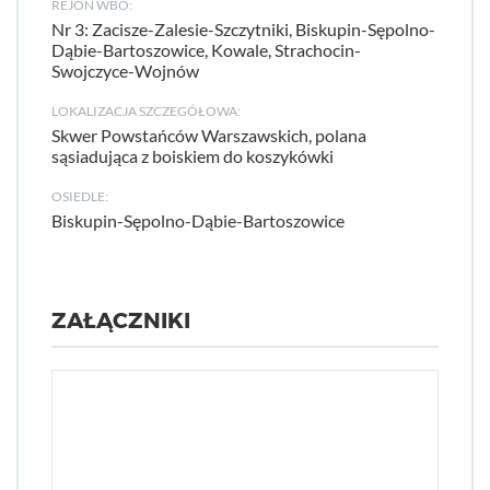
REJON WBO:
Nr 3: Zacisze-Zalesie-Szczytniki, Biskupin-Sępolno-
Dąbie-Bartoszowice, Kowale, Strachocin-
Swojczyce-Wojnów
LOKALIZACJA SZCZEGÓŁOWA:
Skwer Powstańców Warszawskich, polana
sąsiadująca z boiskiem do koszykówki
OSIEDLE:
Biskupin-Sępolno-Dąbie-Bartoszowice
ZAŁĄCZNIKI