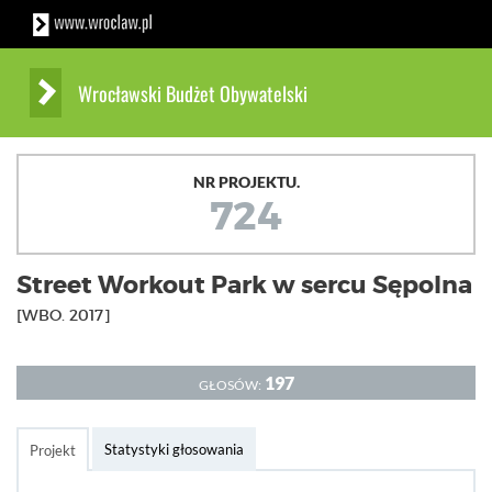
Wrocławski Budżet Obywatelski
NR PROJEKTU.
724
Street Workout Park w sercu Sępolna
[WBO. 2017]
197
GŁOSÓW:
Statystyki głosowania
Projekt