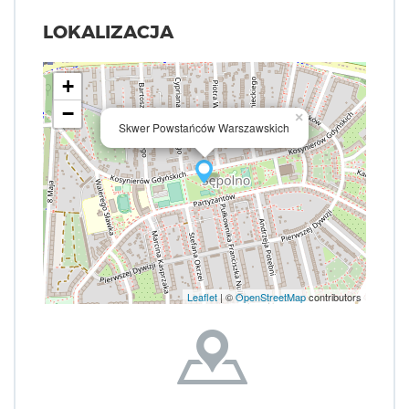
LOKALIZACJA
+
−
×
Skwer Powstańców Warszawskich
Leaflet
| ©
OpenStreetMap
contributors