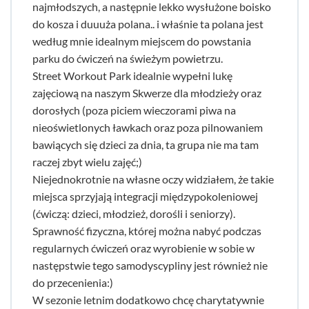
najmłodszych, a następnie lekko wysłużone boisko
do kosza i duuuża polana.. i właśnie ta polana jest
według mnie idealnym miejscem do powstania
parku do ćwiczeń na świeżym powietrzu.
Street Workout Park idealnie wypełni lukę
zajęciową na naszym Skwerze dla młodzieży oraz
dorosłych (poza piciem wieczorami piwa na
nieoświetlonych ławkach oraz poza pilnowaniem
bawiących się dzieci za dnia, ta grupa nie ma tam
raczej zbyt wielu zajęć;)
Niejednokrotnie na własne oczy widziałem, że takie
miejsca sprzyjają integracji międzypokoleniowej
(ćwiczą: dzieci, młodzież, dorośli i seniorzy).
Sprawność fizyczna, której można nabyć podczas
regularnych ćwiczeń oraz wyrobienie w sobie w
następstwie tego samodyscypliny jest również nie
do przecenienia:)
W sezonie letnim dodatkowo chcę charytatywnie