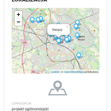
+
−
×
Nasypy
Leaflet
| ©
OpenStreetMap
contributors
LOKALIZACJA:
projekt ogólnomiejski