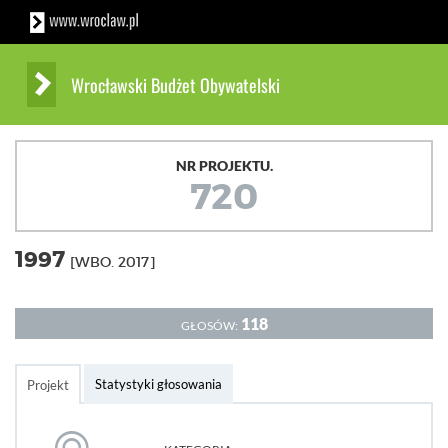
Wrocławski Budżet Obywatelski
NR PROJEKTU.
720
1997
[WBO. 2017]
118
GŁOSÓW:
Statystyki głosowania
Projekt