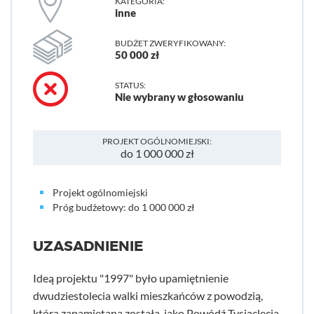
KATEGORIA:
inne
BUDŻET ZWERYFIKOWANY:
50 000 zł
STATUS:
Nie wybrany w głosowaniu
PROJEKT OGÓLNOMIEJSKI:
do 1 000 000 zł
Projekt ogólnomiejski
Próg budżetowy: do 1 000 000 zł
UZASADNIENIE
Ideą projektu "1997" było upamiętnienie
dwudziestolecia walki mieszkańców z powodzią,
która zapamiętana została, jako Powódź Tysiąclecia.