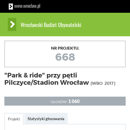
Wrocławski Budżet Obywatelski
NR PROJEKTU.
668
"Park & ride" przy pętli
Pilczyce/Stadion Wrocław
[WBO. 2017]
1 060
GŁOSÓW:
Statystyki głosowania
Projekt