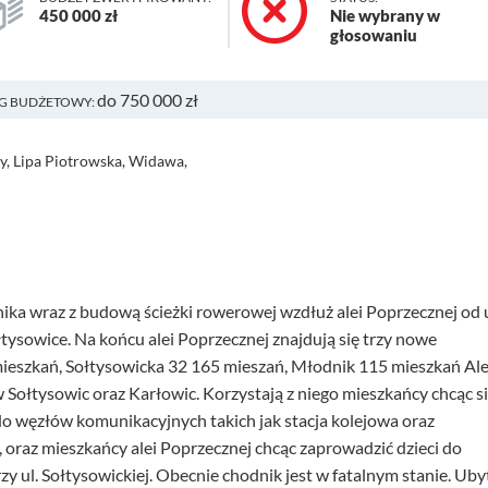
450 000 zł
Nie wybrany w
głosowaniu
do 750 000 zł
G BUDŻETOWY:
y, Lipa Piotrowska, Widawa,
ka wraz z budową ścieżki rowerowej wzdłuż alei Poprzecznej od u
tysowice. Na końcu alei Poprzecznej znajdują się trzy nowe
ieszkań, Sołtysowicka 32 165 mieszań, Młodnik 115 mieszkań Ale
Sołtysowic oraz Karłowic. Korzystają z niego mieszkańcy chcąc s
 węzłów komunikacyjnych takich jak stacja kolejowa oraz
oraz mieszkańcy alei Poprzecznej chcąc zaprowadzić dzieci do
rzy ul. Sołtysowickiej. Obecnie chodnik jest w fatalnym stanie. Uby