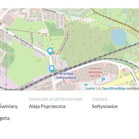
Leaflet
| ©
OpenStreetMap
contribu
LOKALIZACJA SZCZEGÓŁOWA:
OSIEDLE:
Świniary,
Aleja Poprzeczna
Sołtysowice
gota,