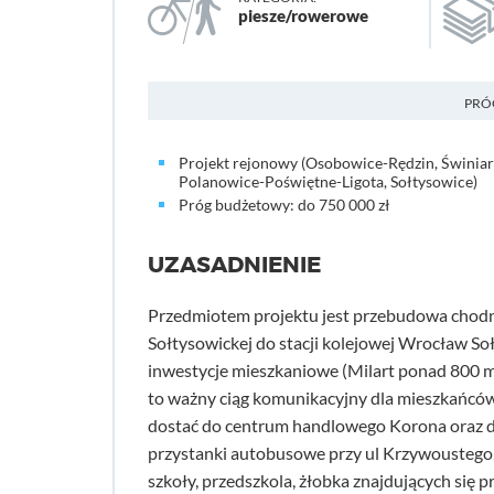
piesze/rowerowe
PRÓ
Projekt rejonowy (Osobowice-Rędzin, Świniar
Polanowice-Poświętne-Ligota, Sołtysowice)
Próg budżetowy: do 750 000 zł
UZASADNIENIE
Przedmiotem projektu jest przebudowa chodni
Sołtysowickej do stacji kolejowej Wrocław Soł
inwestycje mieszkaniowe (Milart ponad 800 m
to ważny ciąg komunikacyjny dla mieszkańców 
dostać do centrum handlowego Korona oraz do
przystanki autobusowe przy ul Krzywoustego, 
szkoły, przedszkola, żłobka znajdujących się p