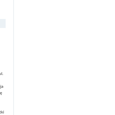
l.
ja
ię
tki