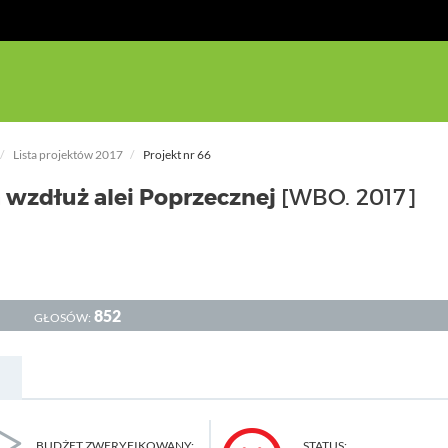
Lista projektów 2017
Projekt nr 66
wzdłuż alei Poprzecznej
[WBO. 2017]
852
GŁOSÓW:
BUDŻET ZWERYFIKOWANY:
STATUS: