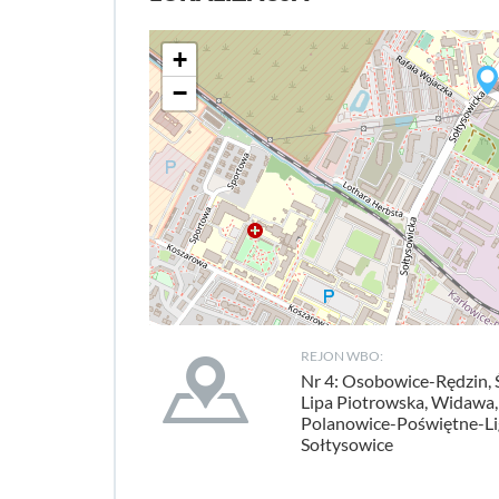
+
−
REJON WBO:
Nr 4: Osobowice-Rędzin, 
Lipa Piotrowska, Widawa,
Polanowice-Poświętne-Li
Sołtysowice