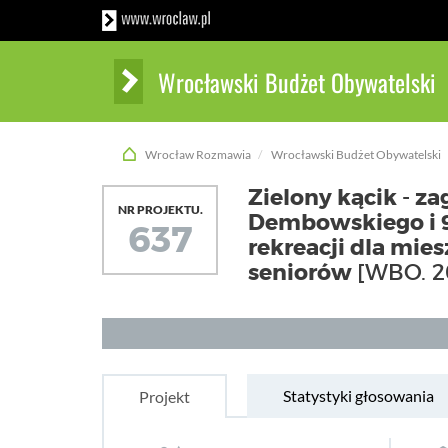
Wrocławski Budżet Obywatelski
Wrocław Rozmawia
Wrocławski Budżet Obywatelski
Zielony kącik - z
NR PROJEKTU.
Dembowskiego i 9
637
rekreacji dla mies
seniorów
[WBO. 2
Statystyki głosowania
Projekt