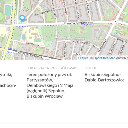
Leaflet
| ©
OpenStreetMap
contribu
LOKALIZACJA SZCZEGÓŁOWA:
OSIEDLE:
ytniki,
Teren położony przy ul.
Biskupin-Sępolno-
Partyzantów,
Dąbie-Bartoszowice
rachocin-
Dembowskiego i 9 Maja
(wgłębnik) Sępolno,
Biskupin Wrocław