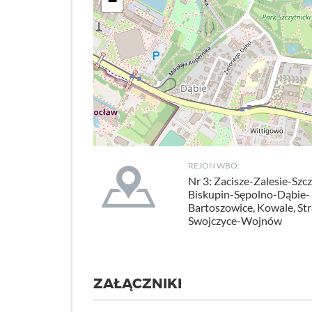
−
REJON WBO:
Nr 3: Zacisze-Zalesie-Szcz
Biskupin-Sępolno-Dąbie-
Bartoszowice, Kowale, St
Swojczyce-Wojnów
ZAŁĄCZNIKI