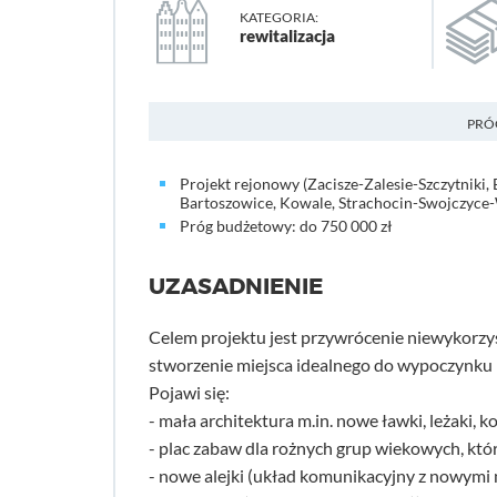
KATEGORIA:
rewitalizacja
PRÓ
Projekt rejonowy (Zacisze-Zalesie-Szczytniki,
Bartoszowice, Kowale, Strachocin-Swojczyc
Próg budżetowy: do 750 000 zł
UZASADNIENIE
Celem projektu jest przywrócenie niewykorz
stworzenie miejsca idealnego do wypoczynku i
Pojawi się:
- mała architektura m.in. nowe ławki, leżaki, k
- plac zabaw dla rożnych grup wiekowych, któ
- nowe alejki (układ komunikacyjny z nowymi