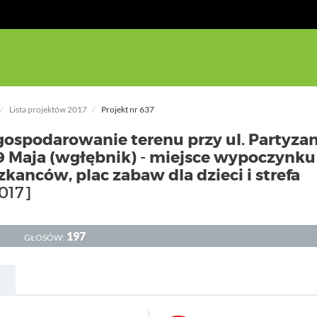
Lista projektów 2017
Projekt nr 637
agospodarowanie terenu przy ul. Partyza
 Maja (wgłębnik) - miejsce wypoczynku 
zkanców, plac zabaw dla dzieci i strefa
017]
197
GŁOSÓW: