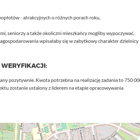
wopłotów - atrakcyjnych o różnych porach roku,
ećmi, seniorzy a także okoliczni mieszkańcy mogliby wypoczywać,
 zagospodarowania wpisałaby się w zabytkowy charakter dzielnicy
 WERYFIKACJI:
any pozytywnie. Kwota potrzebna na realizację zadania to 750 00
jektu zostanie ustalony z liderem na etapie opracowywania