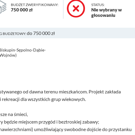
BUDŻET ZWERYFIKOWANY:
STATUS:
750 000 zł
Nie wybrany w
głosowaniu
do 750 000 zł
G BUDŻETOWY:
 Biskupin-Sępolno-Dąbie-
e-Wojnów)
ystywanego od dawna terenu mieszkańcom. Projekt zakłada
 rekreacji dla wszystkich grup wiekowych.
osze na śmieci,
ry będzie miejscem przygód i beztroskiej zabawy;
 nawierzchniami) umożliwiający swobodne dojście do przystanku