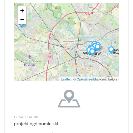
+
−
Leaflet
| ©
OpenStreetMap
contributors
LOKALIZACJA:
projekt ogólnomiejski