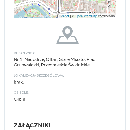
Leaflet
| ©
OpenStreetMap
contributors
REJON WBO:
Nr 1: Nadodrze, Ołbin, Stare Miasto, Plac
Grunwaldzki, Przedmieście Świdnickie
LOKALIZACJA SZCZEGÓŁOWA:
brak.
OSIEDLE:
Ołbin
ZAŁĄCZNIKI