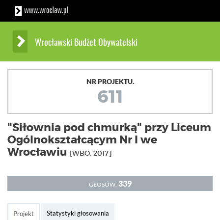
Wrocławski Budżet Obywatelski
NR PROJEKTU.
611
"Siłownia pod chmurką" przy Liceum
Ogólnokształcącym Nr I we
Wrocławiu
[WBO. 2017]
339
GŁOSÓW:
Statystyki głosowania
Projekt