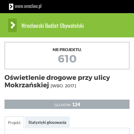
Wrocławski Budżet Obywatelski
NR PROJEKTU.
610
Oświetlenie drogowe przy ulicy
Mokrzańskiej
[WBO. 2017]
124
GŁOSÓW:
Statystyki głosowania
Projekt