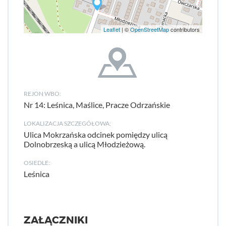
Leaflet
| ©
OpenStreetMap
contributors
REJON WBO:
Nr 14: Leśnica, Maślice, Pracze Odrzańskie
LOKALIZACJA SZCZEGÓŁOWA:
Ulica Mokrzańska odcinek pomiędzy ulicą
Dolnobrzeską a ulicą Młodzieżową.
OSIEDLE:
Leśnica
ZAŁĄCZNIKI