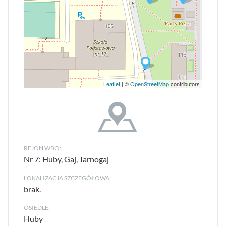
Leaflet
| ©
OpenStreetMap
contributors
REJON WBO:
Nr 7: Huby, Gaj, Tarnogaj
LOKALIZACJA SZCZEGÓŁOWA:
brak.
OSIEDLE:
Huby