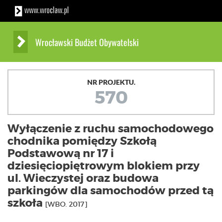
Wrocławski Budżet Obywatelski
NR PROJEKTU.
570
Wyłączenie z ruchu samochodowego
chodnika pomiędzy Szkołą
Podstawową nr 17 i
dziesięciopiętrowym blokiem przy
ul. Wieczystej oraz budowa
parkingów dla samochodów przed tą
szkoła
[WBO. 2017]