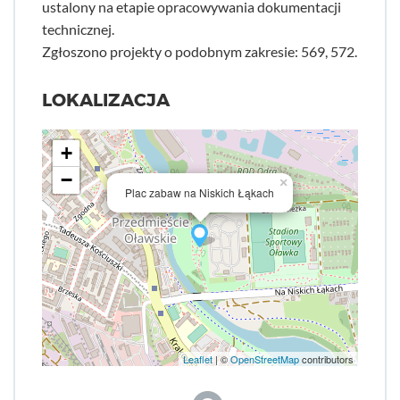
ustalony na etapie opracowywania dokumentacji
technicznej.
Zgłoszono projekty o podobnym zakresie: 569, 572.
LOKALIZACJA
+
−
×
Plac zabaw na Niskich Łąkach
Leaflet
| ©
OpenStreetMap
contributors