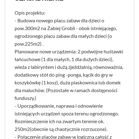
Opis projektu:
- Budowa nowego placu zabaw dla dzieci o
pow.300m2 na Żabiej Grobli - obok istniejącego,
ogrodzonego placu zabaw dla małych dzieci (o
pow.225m2) .
Planowane nowe urządzenia: 2 podwójne huśtawki
łańcuchowe (1 dla małych, 1 dla dużych dzieci),
wieża z labiryntem i dużą zjeżdżalnią, równoważnia,
dodatkowy stół do ping -ponga, kącik do gry w
koszykówkę (1 kosz), duża piaskownica lub domek
dla maluchów. (Pozostałe w ramach dostępności
funduszy.)
- Uporządkowanie, naprawa i odnowienie
istniejących urządzeń spoza terenu ogrodzonego.
Rozmieszczenie ich na zwartym terenie ok.
250m2(obecnie są chaotycznie rozrzucone).
- Połączenie placów zabaw w logiczną całość z