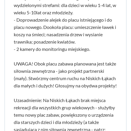
wydzielonymi strefami: dla dzieci w wieku 1-4 lat, w
wieku 5-10lat oraz młodzieży.
- Doprowadzenie alejek do placu istniejącego i do
placu nowego. Dookoła placu: umieszczenie ławek i
koszy na śmieci; nasadzenia drzew i wysianie
trawnika; posadzenie kwiatów.
- 2 kamery do monitoringu miejskiego.
UWAGA! Obok placu zabawa planowana jest także
siłownia zewnętrzna - jako projekt partnerski
(mały). Stwórzmy centrum ruchu na Niskich Łąkach
dla małych i dużych! Głosujmy na obydwa projekty!
Uzasadnienie: Na Niskich Łąkach brak miejsca
rekreacji dla wszystkich grup wiekowych - służyłby
temu nowy plac zabaw, powiększony o urządzenia
dla starszych dzieci i dla młodzieży (a także
sąsiadująca z nim siłownia zewnętrzna - patrz: