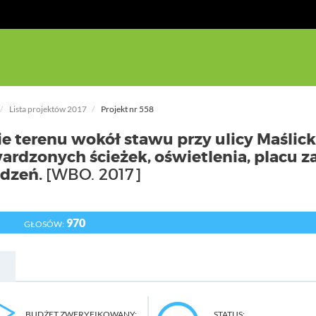
Lista projektów 2017
Projekt nr 558
terenu wokół stawu przy ulicy Maślicki
ardzonych ścieżek, oświetlenia, placu 
adzeń.
[WBO. 2017]
970
GŁOSÓW:
BUDŻET ZWERYFIKOWANY:
STATUS: