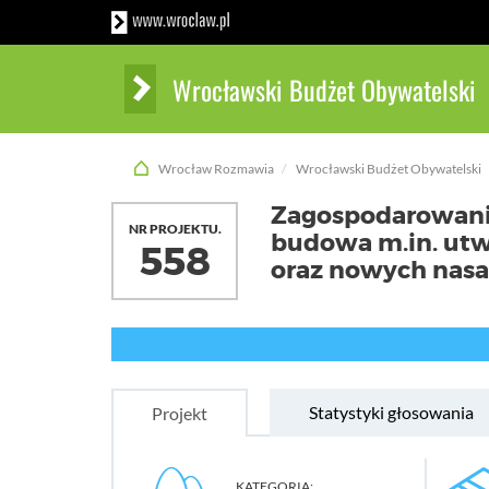
Wrocławski Budżet Obywatelski
Wrocław Rozmawia
Wrocławski Budżet Obywatelski
Zagospodarowanie 
NR PROJEKTU.
budowa m.in. utw
558
oraz nowych nas
Statystyki głosowania
Projekt
KATEGORIA: