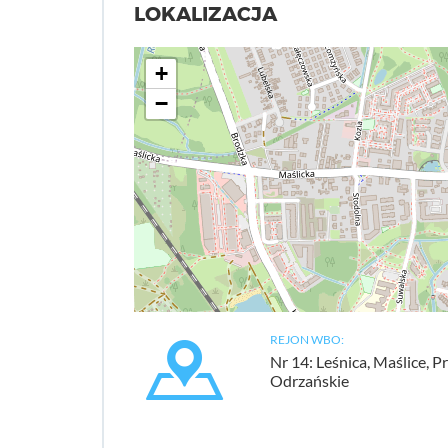
LOKALIZACJA
+
−
REJON WBO:
Nr 14: Leśnica, Maślice, P
Odrzańskie