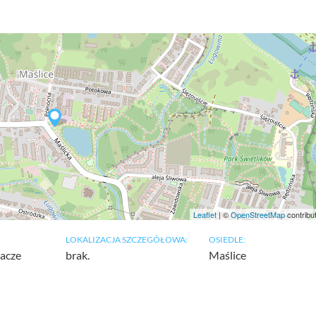
Leaflet
| ©
OpenStreetMap
contribu
LOKALIZACJA SZCZEGÓŁOWA:
OSIEDLE:
racze
brak.
Maślice