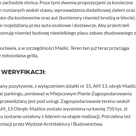
 po zachodzie słońca. Poza tymi dwoma propozycjami za konieczne
 rozsianych wokół stawu, wprowadzenia dodatkowej zieleni oraz
sko dla kontenerów oraz aut (kontenery również brodzą w błocie).
e rozjeżdżany przez auta osobowe i dostawcze. Aby przestrzeń
roponuję również budowę niewielkiego placu zabaw zbudowanego z
ławia, a w szczególności Maślic. Teren ten już teraz przyciąga
miłośników grilla.
 WERYFIKACJI:
any pozytywnie, z wyłączeniem działki nr 31, AM 13, obręb Maślic
 parkingu, ponieważ w Miejscowym Planie Zagospodarowania
 przewidziany jest pod usługi. Zagospodarowanie terenu wokół
AM_13 Obręb: Maślice zostało wyceniona na kwotę 750 tys. zł.
 zostanie ustalony z liderem na etapie realizacji. Potrzebna też
ntacji przez Wydział Architektury i Budownictwa.