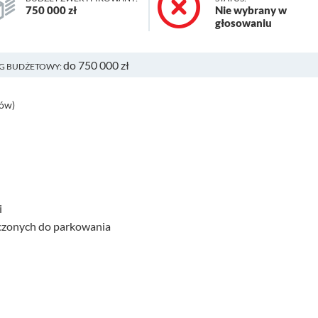
750 000 zł
Nie wybrany w
głosowaniu
do 750 000 zł
G BUDŻETOWY:
ków)
i
czonych do parkowania