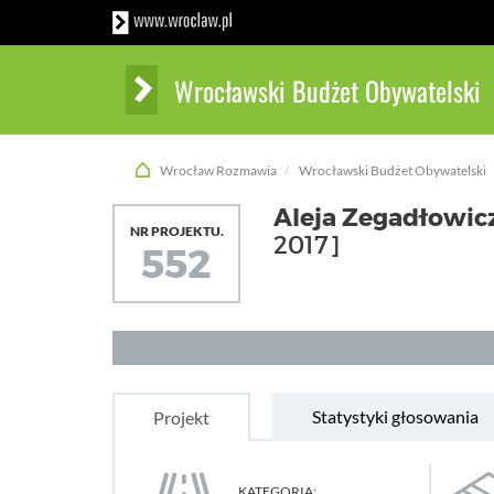
Wrocławski Budżet Obywatelski
Wrocław Rozmawia
Wrocławski Budżet Obywatelski
Aleja Zegadłowicz
NR PROJEKTU.
2017]
552
Statystyki głosowania
Projekt
KATEGORIA: