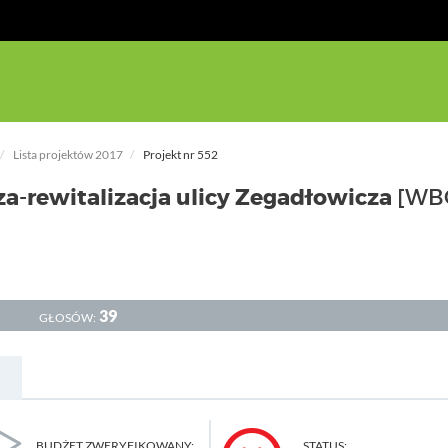
Lista projektów 2017
Projekt nr 552
a-rewitalizacja ulicy Zegadłowicza
[WB
39
GŁOSÓW:
BUDŻET ZWERYFIKOWANY:
STATUS: