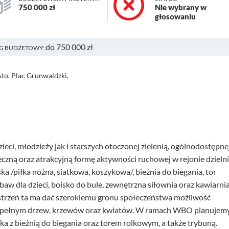
750 000 zł
Nie wybrany w
głosowaniu
do 750 000 zł
G BUDŻETOWY:
sto, Plac Grunwaldzki,
ieci, młodzieży jak i starszych otoczonej zielenią, ogólnodostępne
eczną oraz atrakcyjną formę aktywności ruchowej w rejonie dzieln
ska /piłka nożna, siatkowa, koszykowa/, bieżnia do biegania, tor
abaw dla dzieci, boisko do bule, zewnętrzna siłownia oraz kawiarnia
estrzeń ta ma dać szerokiemu gronu społeczeństwa możliwość
u pełnym drzew, krzewów oraz kwiatów. W ramach WBO planujem
ka z bieżnią do biegania oraz torem rolkowym, a także trybuną.