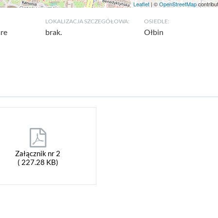
Leaflet
| ©
OpenStreetMap
contribu
LOKALIZACJA SZCZEGÓŁOWA:
OSIEDLE:
are
brak.
Ołbin
Załącznik nr 2
( 227.28 KB)