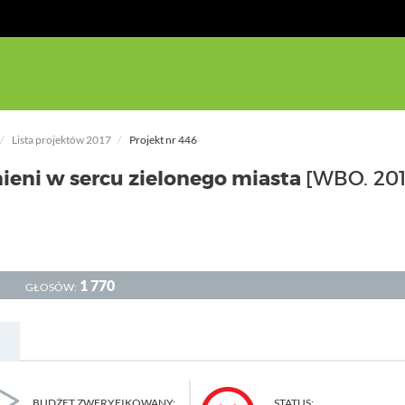
Lista projektów 2017
Projekt nr 446
ieni w sercu zielonego miasta
[WBO. 20
1 770
GŁOSÓW:
BUDŻET ZWERYFIKOWANY:
STATUS: