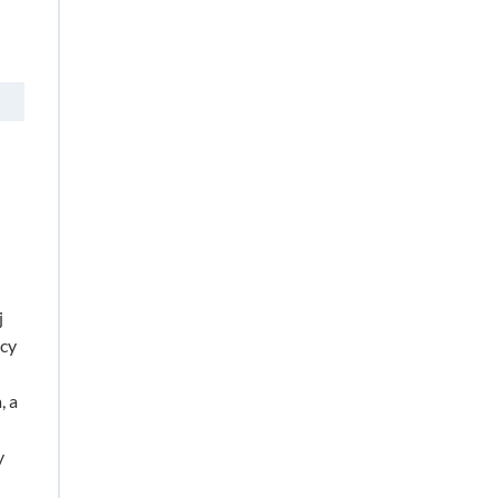
j
icy
, a
y