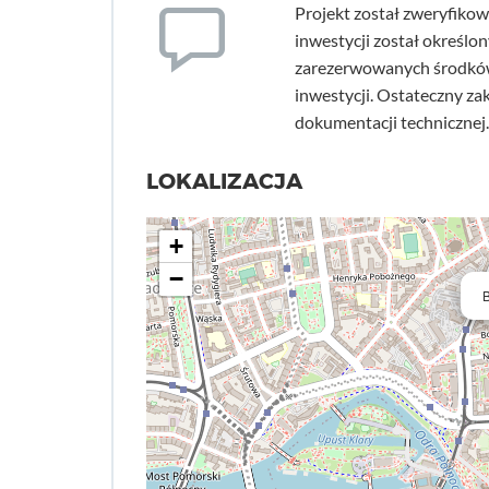
Projekt został zweryfikow
inwestycji został określony
zarezerwowanych środków 
inwestycji. Ostateczny za
dokumentacji technicznej.
LOKALIZACJA
+
−
B