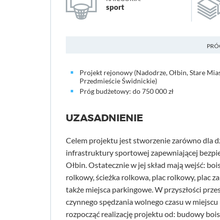
sport
PRÓ
Projekt rejonowy (Nadodrze, Ołbin, Stare Mia
Przedmieście Świdnickie)
Próg budżetowy: do 750 000 zł
UZASADNIENIE
Celem projektu jest stworzenie zarówno dla dz
infrastruktury sportowej zapewniającej bezpi
Ołbin. Ostatecznie w jej skład mają wejść: boi
rolkowy, ścieżka rolkowa, plac rolkowy, plac z
także miejsca parkingowe. W przyszłości prz
czynnego spędzania wolnego czasu w miejsc
rozpocząć realizację projektu od: budowy bois