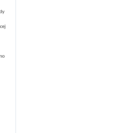
zdy
cej
cno