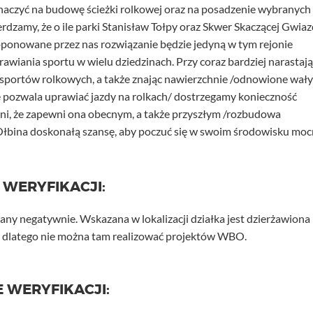
czyć na budowę ścieżki rolkowej oraz na posadzenie wybranych
erdzamy, że o ile parki Stanisław Tołpy oraz Skwer Skaczącej Gwia
oponowane przez nas rozwiązanie będzie jedyną w tym rejonie
wiania sportu w wielu dziedzinach. Przy coraz bardziej narastają
 sportów rolkowych, a także znając nawierzchnie /odnowione wały
e pozwala uprawiać jazdy na rolkach/ dostrzegamy konieczność
ani, że zapewni ona obecnym, a także przyszłym /rozbudowa
Ołbina doskonałą szansę, aby poczuć się w swoim środowisku mo
 WERYFIKACJI:
any negatywnie. Wskazana w lokalizacji działka jest dzierżawiona
dlatego nie można tam realizować projektów WBO.
 WERYFIKACJI: