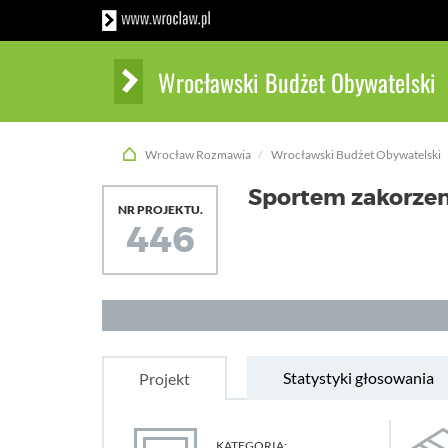
Wrocławski Budżet Obywatelski
Wrocław Rozmawia
Wrocławski Budżet Obywatelski
Sportem zakorzen
NR PROJEKTU.
446
Statystyki głosowania
Projekt
KATEGORIA: