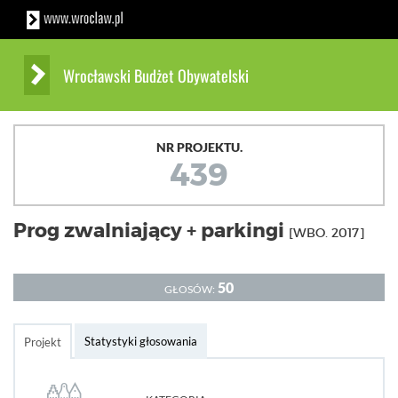
Wrocławski Budżet Obywatelski
NR PROJEKTU.
439
Prog zwalniający + parkingi
[WBO. 2017]
50
GŁOSÓW:
Statystyki głosowania
Projekt