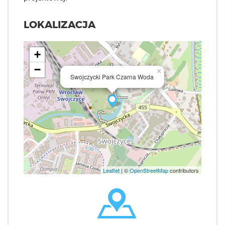
LOKALIZACJA
+
−
×
Swojczycki Park Czarna Woda
Leaflet
| ©
OpenStreetMap
contributors