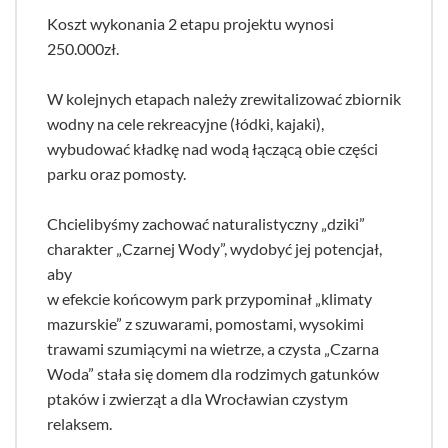
Koszt wykonania 2 etapu projektu wynosi
250.000zł.
W kolejnych etapach należy zrewitalizować zbiornik
wodny na cele rekreacyjne (łódki, kajaki),
wybudować kładkę nad wodą łączącą obie części
parku oraz pomosty.
Chcielibyśmy zachować naturalistyczny „dziki”
charakter „Czarnej Wody”, wydobyć jej potencjał,
aby
w efekcie końcowym park przypominał „klimaty
mazurskie” z szuwarami, pomostami, wysokimi
trawami szumiącymi na wietrze, a czysta „Czarna
Woda” stała się domem dla rodzimych gatunków
ptaków i zwierząt a dla Wrocławian czystym
relaksem.