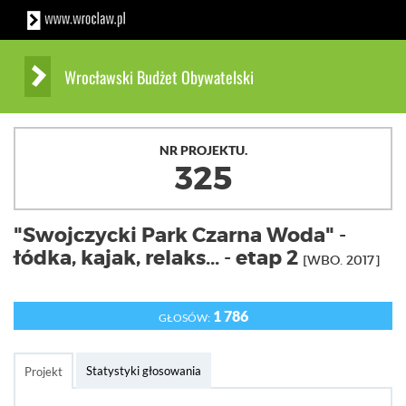
Wrocławski Budżet Obywatelski
NR PROJEKTU.
325
"Swojczycki Park Czarna Woda" -
łódka, kajak, relaks... - etap 2
[WBO. 2017]
1 786
GŁOSÓW:
Statystyki głosowania
Projekt