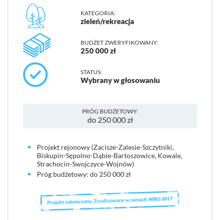
KATEGORIA:
zieleń/rekreacja
BUDŻET ZWERYFIKOWANY:
250 000 zł
STATUS:
Wybrany w głosowaniu
PRÓG BUDŻETOWY:
do 250 000 zł
Projekt rejonowy (Zacisze-Zalesie-Szczytniki,
Biskupin-Sępolno-Dąbie-Bartoszowice, Kowale,
Strachocin-Swojczyce-Wojnów)
Próg budżetowy: do 250 000 zł