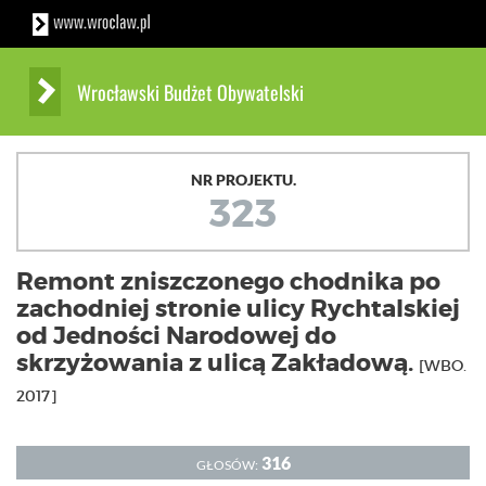
Wrocławski Budżet Obywatelski
NR PROJEKTU.
323
Remont zniszczonego chodnika po
zachodniej stronie ulicy Rychtalskiej
od Jedności Narodowej do
skrzyżowania z ulicą Zakładową.
[WBO.
2017]
316
GŁOSÓW: