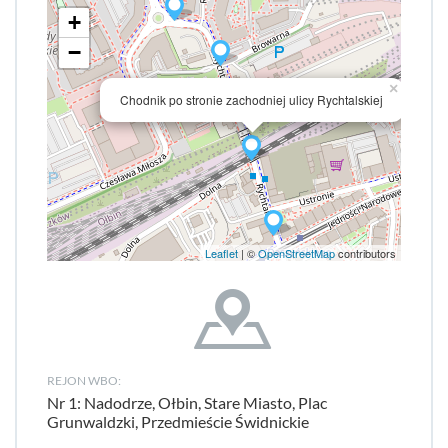
+
−
×
Chodnik po stronie zachodniej ulicy Rychtalskiej
Leaflet
| ©
OpenStreetMap
contributors
REJON WBO:
Nr 1: Nadodrze, Ołbin, Stare Miasto, Plac
Grunwaldzki, Przedmieście Świdnickie