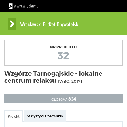
Wrocławski Budżet Obywatelski
NR PROJEKTU.
32
Wzgórze Tarnogajskie - lokalne
centrum relaksu
[WBO. 2017]
834
GŁOSÓW:
Statystyki głosowania
Projekt