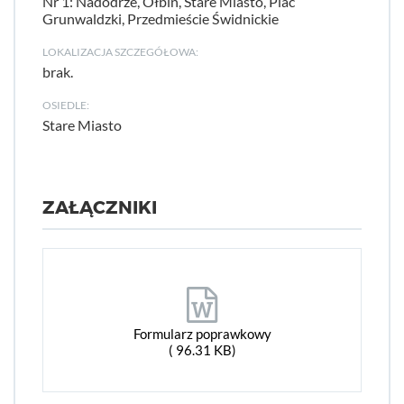
Nr 1: Nadodrze, Ołbin, Stare Miasto, Plac
Grunwaldzki, Przedmieście Świdnickie
LOKALIZACJA SZCZEGÓŁOWA:
brak.
OSIEDLE:
Stare Miasto
ZAŁĄCZNIKI
Formularz poprawkowy
( 96.31 KB)