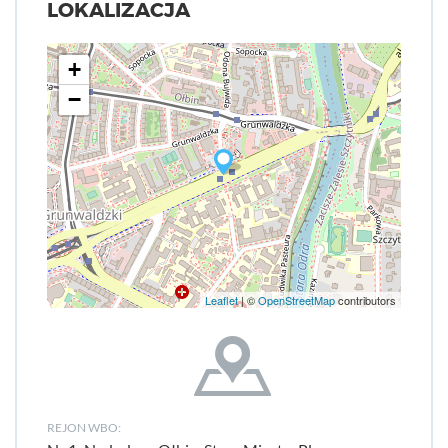
LOKALIZACJA
+
−
Leaflet
| ©
OpenStreetMap
contributors
REJON WBO: