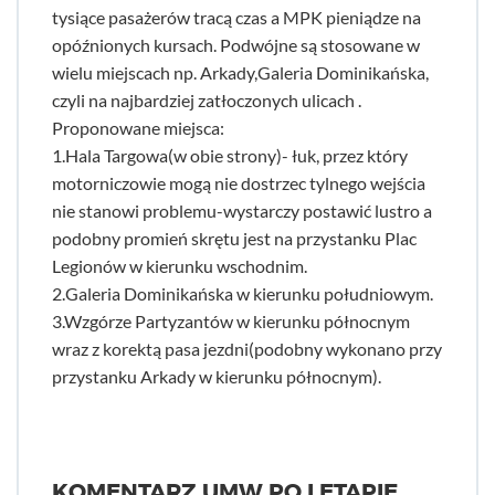
tysiące pasażerów tracą czas a MPK pieniądze na
opóźnionych kursach. Podwójne są stosowane w
wielu miejscach np. Arkady,Galeria Dominikańska,
czyli na najbardziej zatłoczonych ulicach .
Proponowane miejsca:
1.Hala Targowa(w obie strony)- łuk, przez który
motorniczowie mogą nie dostrzec tylnego wejścia
nie stanowi problemu-wystarczy postawić lustro a
podobny promień skrętu jest na przystanku Plac
Legionów w kierunku wschodnim.
2.Galeria Dominikańska w kierunku południowym.
3.Wzgórze Partyzantów w kierunku północnym
wraz z korektą pasa jezdni(podobny wykonano przy
przystanku Arkady w kierunku północnym).
KOMENTARZ UMW PO I ETAPIE