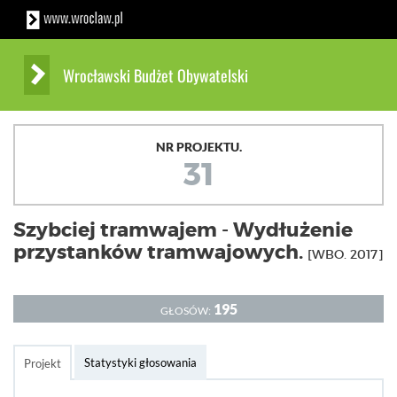
Wrocławski Budżet Obywatelski
NR PROJEKTU.
31
Szybciej tramwajem - Wydłużenie
przystanków tramwajowych.
[WBO. 2017]
195
GŁOSÓW:
Statystyki głosowania
Projekt