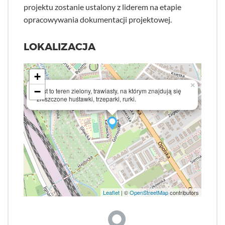
projektu zostanie ustalony z liderem na etapie
opracowywania dokumentacji projektowej.
LOKALIZACJA
+
×
−
Jest to teren zielony, trawiasty, na którym znajdują się
zniszczone huśtawki, trzeparki, rurki.
Leaflet
| ©
OpenStreetMap
contributors