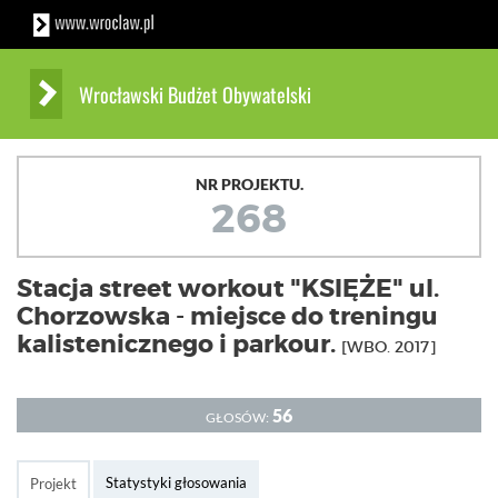
Wrocławski Budżet Obywatelski
NR PROJEKTU.
268
Stacja street workout "KSIĘŻE" ul.
Chorzowska - miejsce do treningu
kalistenicznego i parkour.
[WBO. 2017]
56
GŁOSÓW:
Statystyki głosowania
Projekt