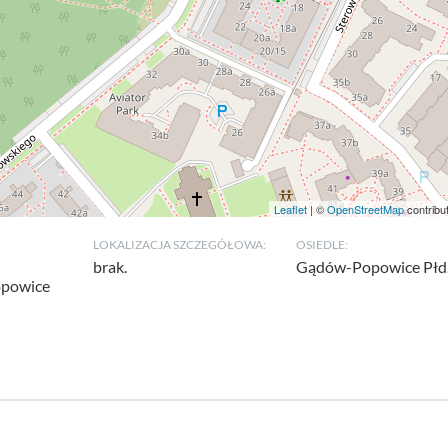
Leaflet
| ©
OpenStreetMap
contribu
LOKALIZACJA SZCZEGÓŁOWA:
OSIEDLE:
brak.
Gądów-Popowice Płd
opowice