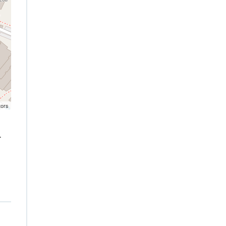
tors
.