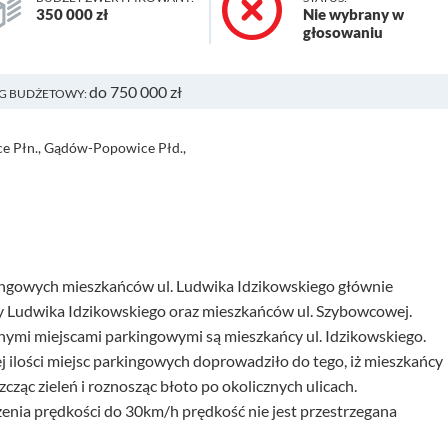
350 000 zł
Nie wybrany w
głosowaniu
do 750 000 zł
G BUDŻETOWY:
e Płn., Gądów-Popowice Płd.,
rkingowych mieszkańców ul. Ludwika Idzikowskiego głównie
 Ludwika Idzikowskiego oraz mieszkańców ul. Szybowcowej.
nymi miejscami parkingowymi są mieszkańcy ul. Idzikowskiego.
 ilości miejsc parkingowych doprowadziło do tego, iż mieszkańcy
cząc zieleń i roznosząc błoto po okolicznych ulicach.
nia prędkości do 30km/h prędkość nie jest przestrzegana