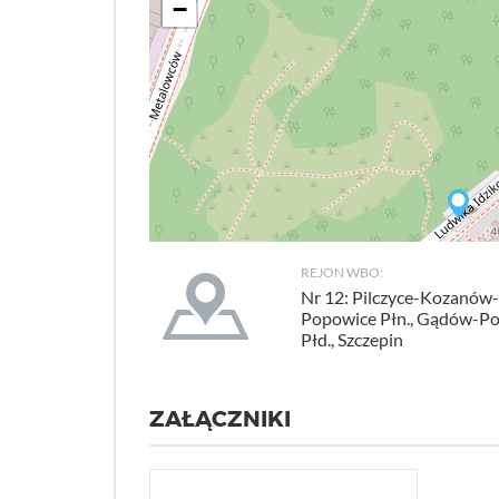
−
REJON WBO:
Nr 12: Pilczyce-Kozanów-
Popowice Płn., Gądów-P
Płd., Szczepin
ZAŁĄCZNIKI