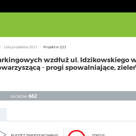
Lista projektów 2017
Projekt nr 221
rkingowych wzdłuż ul. Idzikowskiego 
owarzyszącą - progi spowalniające, zieleń
662
GŁOSÓW:
BUDŻET ZWERYFIKOWANY:
STATUS: