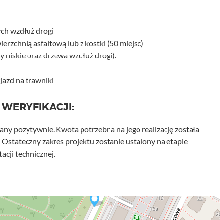
ych wzdłuż drogi
rzchnią asfaltową lub z kostki (50 miejsc)
 niskie oraz drzewa wzdłuż drogi).
azd na trawniki
 WERYFIKACJI:
any pozytywnie. Kwota potrzebna na jego realizację została
. Ostateczny zakres projektu zostanie ustalony na etapie
cji technicznej.
×
Budowa około 26 miejsc parkingowych i progu
spowalniającego