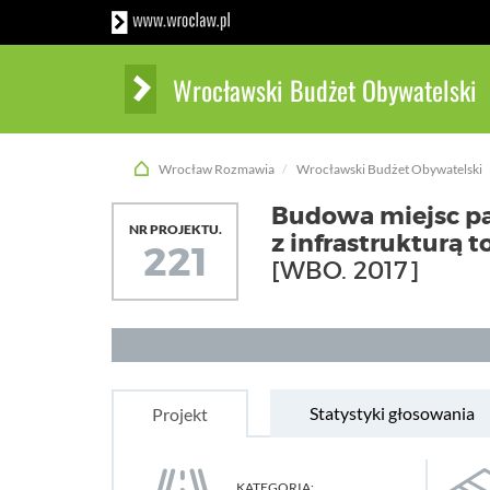
Wrocławski Budżet Obywatelski
Wrocław Rozmawia
Wrocławski Budżet Obywatelski
Budowa miejsc pa
NR PROJEKTU.
z infrastrukturą t
221
[WBO. 2017]
Statystyki głosowania
Projekt
KATEGORIA: