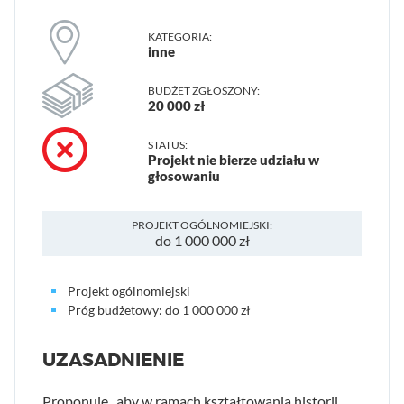
KATEGORIA:
inne
BUDŻET ZGŁOSZONY:
20 000 zł
STATUS:
Projekt nie bierze udziału w
głosowaniu
PROJEKT OGÓLNOMIEJSKI:
do 1 000 000 zł
Projekt ogólnomiejski
Próg budżetowy: do 1 000 000 zł
UZASADNIENIE
Proponuje , aby w ramach kształtowania historii