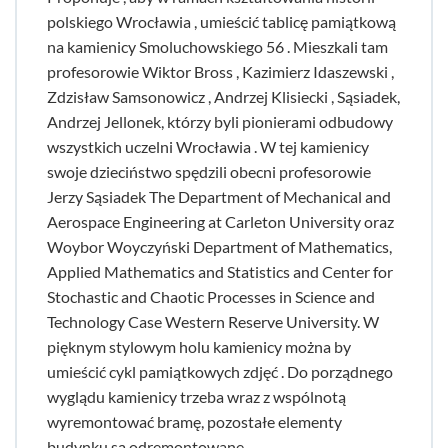
polskiego Wrocławia , umieścić tablicę pamiątkową
na kamienicy Smoluchowskiego 56 . Mieszkali tam
profesorowie Wiktor Bross , Kazimierz Idaszewski ,
Zdzisław Samsonowicz , Andrzej Klisiecki , Sąsiadek,
Andrzej Jellonek, którzy byli pionierami odbudowy
wszystkich uczelni Wrocławia . W tej kamienicy
swoje dzieciństwo spędzili obecni profesorowie
Jerzy Sąsiadek The Department of Mechanical and
Aerospace Engineering at Carleton University oraz
Woybor Woyczyński Department of Mathematics,
Applied Mathematics and Statistics and Center for
Stochastic and Chaotic Processes in Science and
Technology Case Western Reserve University. W
pięknym stylowym holu kamienicy można by
umieścić cykl pamiątkowych zdjęć . Do porządnego
wyglądu kamienicy trzeba wraz z wspólnotą
wyremontować bramę, pozostałe elementy
budynku są odremontowane.