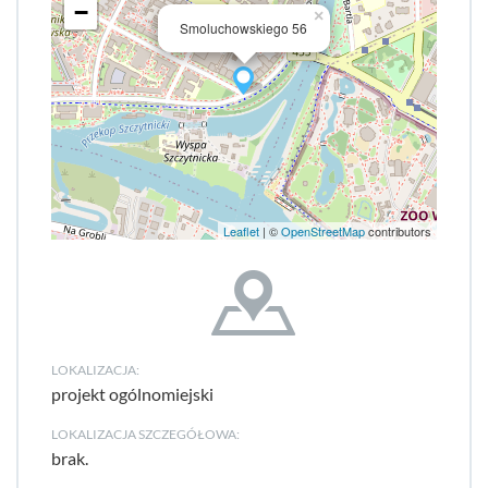
−
×
Smoluchowskiego 56
Leaflet
| ©
OpenStreetMap
contributors
LOKALIZACJA:
projekt ogólnomiejski
LOKALIZACJA SZCZEGÓŁOWA:
brak.