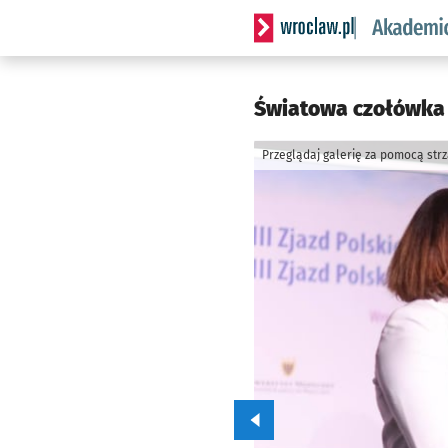
Serwis informacyjny wrocl
Światowa czołówka c
Przeglądaj galerię za pomocą str
Przejdź do poprzedniego zd