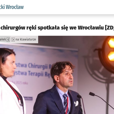
aw.pl podserwis: Akademicki Wrocław
hirurgów ręki spotkała się we Wrocławiu [ZDJ
załek
na klawiaturze
jęcia.