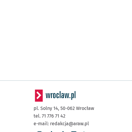
pl. Solny 14,
50-062
Wrocław
tel. 71 776 71 42
e-mail:
redakcja@araw.pl