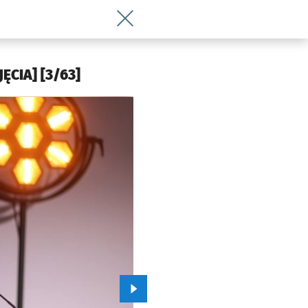
Wróć do artykułu Światowa czołówka ch
ĘCIA] [3/63]
Przejdź do kolejnego zdjęcia.