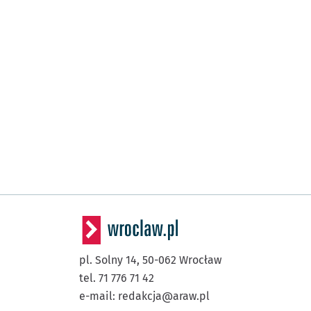
pl. Solny 14,
50-062
Wrocław
tel. 71 776 71 42
e-mail:
redakcja@araw.pl