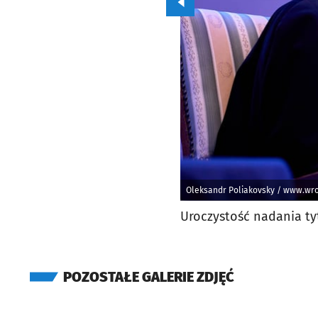
Przejdź do poprzedniego zd
Oleksandr Poliakovsky / www.wro
Uroczystość nadania ty
POZOSTAŁE GALERIE ZDJĘĆ