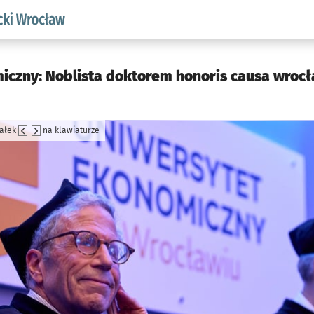
aw.pl podserwis: Akademicki Wrocław
czny: Noblista doktorem honoris causa wrocł
załek
na klawiaturze