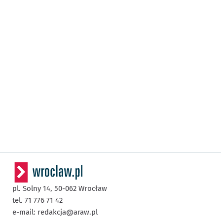
pl. Solny 14,
50-062
Wrocław
tel. 71 776 71 42
e-mail:
redakcja@araw.pl