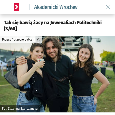
Wróć 
Serwis informacyjny wroclaw.pl podserwis: Akademicki Wro
Tak się bawią żacy na Juwenaliach Politechniki
[3/60]
Przesuń zdjęcie palcem
Fot. Zuzanna Szarczyńska