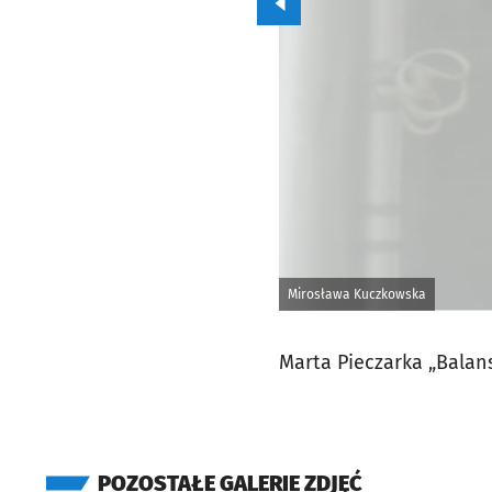
Przejdź do poprzedniego zd
Mirosława Kuczkowska
Marta Pieczarka „Balans
POZOSTAŁE GALERIE ZDJĘĆ