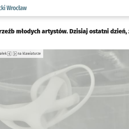
aw.pl podserwis: Akademicki Wrocław
eźb młodych artystów. Dzisiaj ostatni dzień,
załek
na klawiaturze