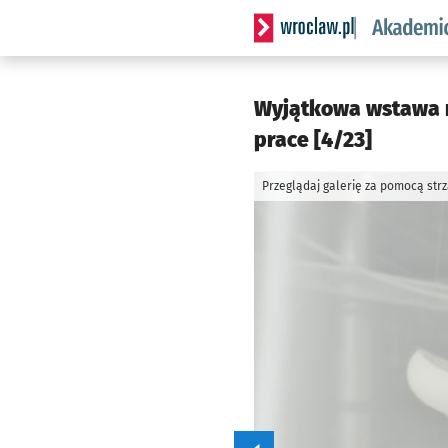
Serwis informacyjny wrocl
Wyjątkowa wstawa rz
prace [4/23]
Przeglądaj galerię za pomocą str