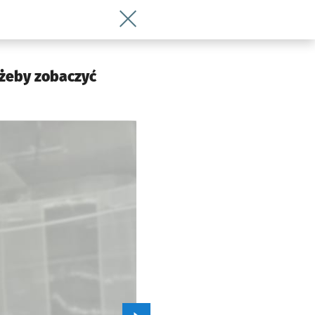
Wróć do artykułu Wyjątkowa wstawa rze
 żeby zobaczyć