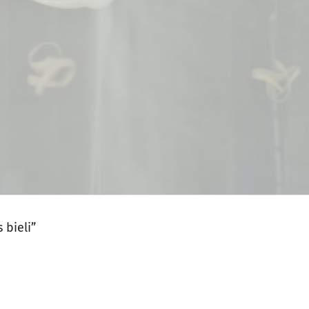
jęcia.
 bieli”