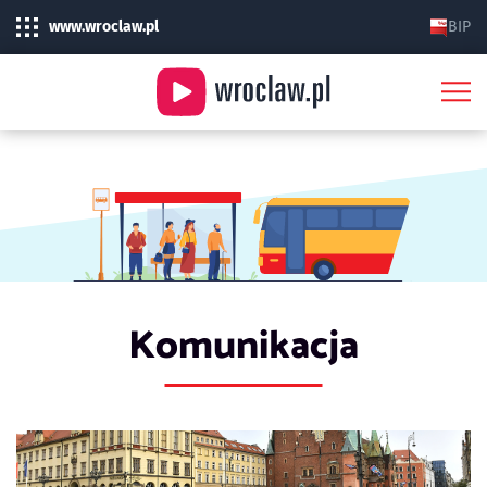
www.wroclaw.pl
BIP
Komunikacja