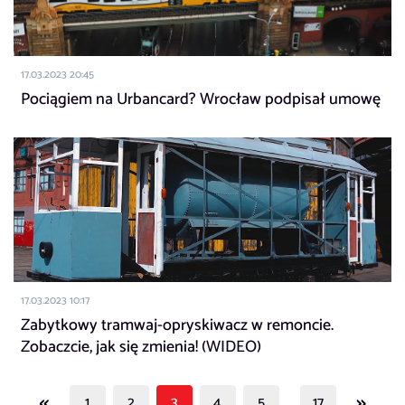
17.03.2023 20:45
Pociągiem na Urbancard? Wrocław podpisał umowę
17.03.2023 10:17
Zabytkowy tramwaj-opryskiwacz w remoncie.
Zobaczcie, jak się zmienia! (WIDEO)
«
»
1
2
3
4
5
…
17