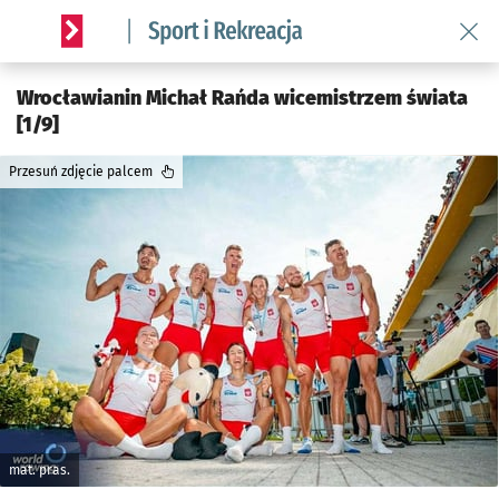
Wróć 
Serwis informacyjny wroclaw.pl podserwis: Sport i rekreacja
Wrocławianin Michał Rańda wicemistrzem świata
[1/9]
Przesuń zdjęcie palcem
mat. pras.