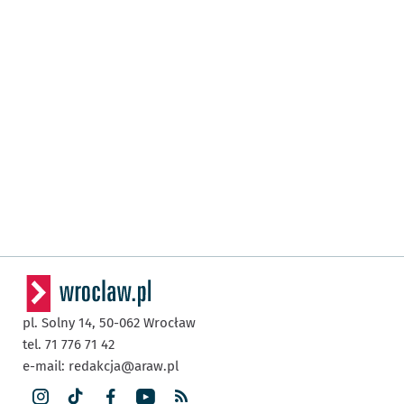
pl. Solny 14,
50-062
Wrocław
tel. 71 776 71 42
e-mail:
redakcja@araw.pl