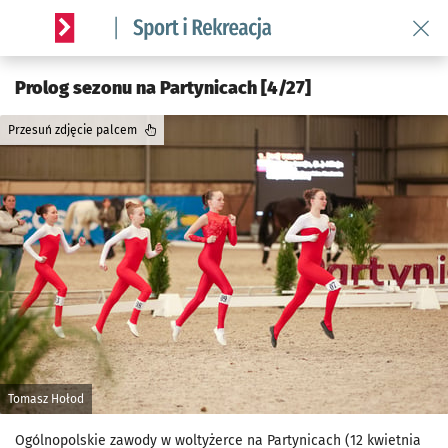
Wróć 
Serwis informacyjny wroclaw.pl podserwis: Sport i rekreacja
Prolog sezonu na Partynicach [4/27]
Przesuń zdjęcie palcem
Tomasz Hołod
Ogólnopolskie zawody w woltyżerce na Partynicach (12 kwietnia