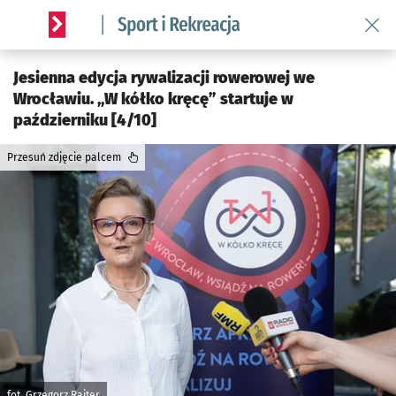
Wróć 
Serwis informacyjny wroclaw.pl podserwis: Sport i rekreacja
Jesienna edycja rywalizacji rowerowej we
Wrocławiu. „W kółko kręcę” startuje w
październiku [4/10]
Przesuń zdjęcie palcem
fot. Grzegorz Rajter